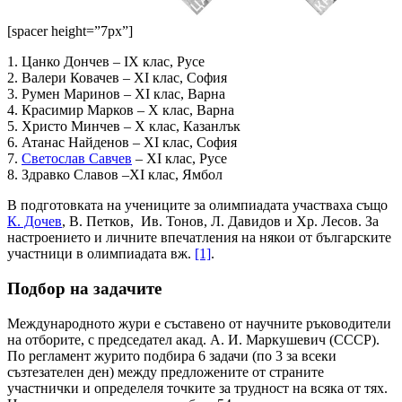
[spacer height=”7px”]
1. Цанко Дончев – IX клас, Русе
2. Валери Ковачев – XI клас, София
3. Румен Маринов – XI клас, Варна
4. Красимир Марков – X клас, Варна
5. Христо Минчев – X клас, Казанлък
6. Атанас Найденов – XI клас, София
7.
Светослав Савчев
– XI клас, Русе
8. Здравко Славов –XI клас, Ямбол
В подготовката на учениците за олимпиадата участваха също
К. Дочев
, В. Петков, Ив. Тонов, Л. Давидов и Хр. Лесов. За
настроението и личните впечатления на някои от българските
участници в олимпиадата вж.
[1]
.
Подбор на задачите
Международното жури е съставено от научните ръководители
на отборите, с председател акад. А. И. Маркушевич (СССР).
По регламент журито подбира 6 задачи (по 3 за всеки
съзтезателен ден) между предложените от страните
участнички и определеля точките за трудност на всяка от тях.