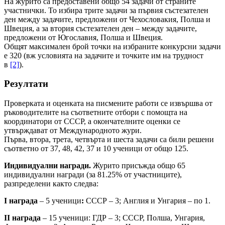
На журито са предоставени общо 54 задачи от страните
участнички. То избира трите задачи за първия състезателен
ден между задачите, предложени от Чехословакия, Полша и
Швеция, а за втория състезателен ден – между задачите,
предложени от Югославия, Полша и Швеция.
Общят максимален брой точки на избраните конкурсни задачи
е 320 (вж условията на задачите и точките им на трудност
в
[2]
).
Резултати
Проверката и оценката на писмените работи се извършва от
ръководителите на съответните отбори с помощта на
координатори от СССР, а окончателните оценки се
утвърждават от Международното жури.
Първа, втора, трета, четвърта и шеста задачи са били решени
съответно от 37, 48, 42, 37 и 10 ученици от общо 125.
Индивидуални награди.
Журито присъжда общо 65
индивидуални награди (за 81.25% от участниците),
разпределени както следва:
I награда
– 5 ученици
:
СССР – 3; Англия и Унгария – по 1.
II награда
– 15 ученици: ГДР – 3; СССР, Полша, Унгария,