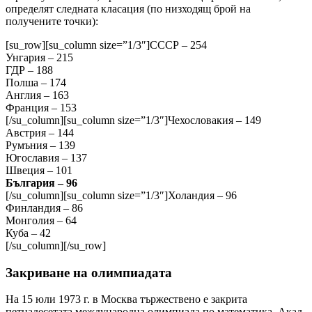
определят следната класация (по низходящ брой на
получените точки):
[su_row][su_column size=”1/3″]СССР – 254
Унгария – 215
ГДР – 188
Полша – 174
Англия – 163
Франция – 153
[/su_column][su_column size=”1/3″]Чехословакия – 149
Австрия – 144
Румъния – 139
Югославия – 137
Швеция – 101
България – 96
[/su_column][su_column size=”1/3″]Холандия – 96
Финландия – 86
Монголия – 64
Куба – 42
[/su_column][/su_row]
Закриване на олимпиадата
На 15 юли 1973 г. в Москва тържествено е закрита
петнадесетата международна олимпиада по математика. Акад.