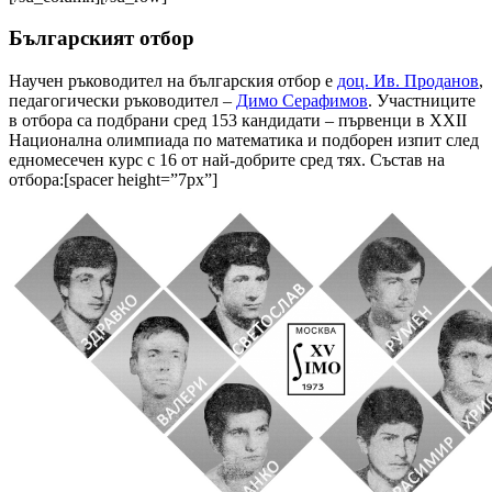
Българският отбор
Научен ръководител на българския отбор е
доц. Ив. Проданов
,
педагогически ръководител –
Димо Серафимов
. Участниците
в отбора са подбрани сред 153 кандидати – първенци в XXII
Национална олимпиада по математика и подборен изпит след
едномесечен курс с 16 от най-добрите сред тях. Състав на
отбора:[spacer height=”7px”]