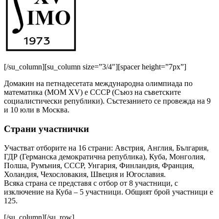
[/su_column][su_column size=”3/4″][spacer height=”7px”]
Домакин на петнадесетата международна олимпиада по
математика (МОМ XV) е СССP (Съюз на съветските
социалистически републики). Състезанието се провежда на 9
и 10 юли в Москва.
Страни участнички
Участват отборите на 16 страни: Австрия, Англия, България,
ГДР (Германска демократична република), Куба, Монголия,
Полша, Румъния, СССР, Унгария, Финландия, Франция,
Холандия, Чехословакия, Швеция и Югославия.
Всяка страна се представя с отбор от 8 участници, с
изключение на Куба – 5 участници. Общият брой участници е
125.
[/su_column][/su_row]