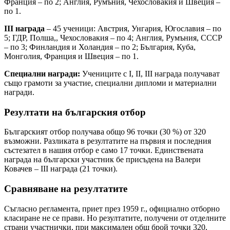
Франция – по 2; Англия, Румъния, Чехословакия и Швеция –
по 1.
III награда
– 45 ученици: Австрия, Унгария, Югославия – по
5; ГДР, Полша,, Чехословакия – по 4; Англия, Румъния, СССР
– по 3; Финландия и Холандия – по 2; България, Куба,
Монголия, Франция и Швеция – по 1.
Специални награди:
Учениците с I, II, III награда получават
също грамоти за участие, специални дипломи и материални
награди.
Резултати на българския отбор
Българският отбор получава общо 96 точки (30 %) от 320
възможни. Разликата в резултатите на първия и последния
състезател в нашия отбор е само 17 точки. Единствената
награда на български участник бе присъдена на Валери
Ковачев – III награда (21 точки).
Сравняване на резултатите
Съгласно регламента, приет през 1959 г., официално отборно
класиране не се прави. Но резултатите, получени от отделните
страни участнички, при максимален общ брой точки 320,