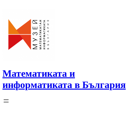
Skip
to
content
Математиката и
информатиката в България