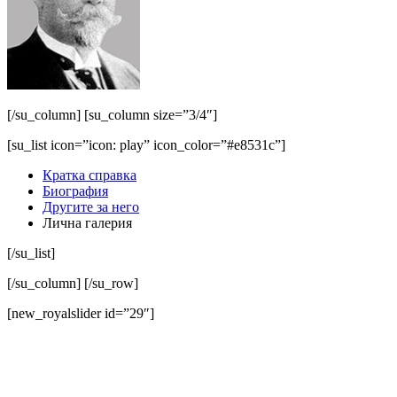
[/su_column] [su_column size=”3/4″]
[su_list icon=”icon: play” icon_color=”#e8531c”]
Кратка справка
Биография
Другите за него
Лична галерия
[/su_list]
[/su_column] [/su_row]
[new_royalslider id=”29″]