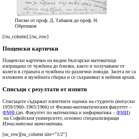
Писмо от проф. Д. Табаков до проф. Н.
Обрешков
[/su_column] [/su_row]
Пощенски картички
Пощенски картички на видни български математици
изпращани от чужбина до близки, както и получавани от
колеги в страната и чужбина по различни поводи. Засега не са
изложени в музейната сбирка и се съхраняват в нейния архив.
Списъци с резултати от изпити
Списъците съдържат изпитните оценки на студенти (випуски
1959/1960–1965/1966) от Физико-математическия факултет –
ФМФ
(дн. Факултет по математика и информатика –
ФМИ
)
на Софийския университет, основно специализиращи
Изчислителна математика
.
[su_row][su_column size=”1/2″]