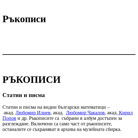
Ръкописи
РЪКОПИСИ
Статии и писма
Статии и писма на видни български математици
–
акад.
Любомир Илиев
, акад.
Любомир Чакалов
, акад.
Кирил
Попов
и др. Ръкописите са събрани в албум достъпен за
разглеждане. Включени са само част от ръкописите,
останалите се съхраняват в архива на музейната сбирка.