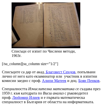
Списъци от изпит по Числени методи,
1963г.
[/su_column][su_column size=”1/2″]
Списъците са дар от акад.
Благовест Сендов
, попълвани
лично от него като екзаминатор или участник в изпитни
комисии заедно с проф.
Алипи Матеев
и доц.
Боян Пенков
.
Специалността
Изчислителна математика с
е
създава през
1959 г. към катедрата по
Висш анализ
с ръководител
проф.
Любомир Илиев
и е първата математическа
специалност в България от областта на информатиката.