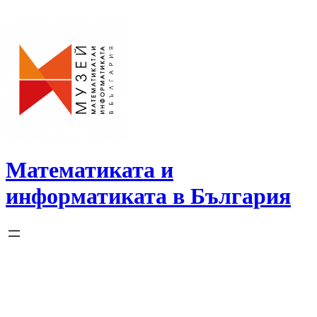
Skip
to
content
Математиката и
информатиката в България