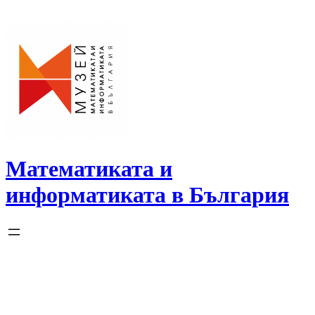
Skip
to
content
Математиката и
информатиката в България