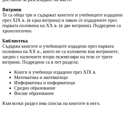
Витрини
Те са общо три и съдържат книгите и учебниците издадени
през ХIХ в. (в една витрина) и някои от издадените през
първата половина на ХХ в. (в две витрини). Подредени са
хронологично.
Библиотека
Съдържа книгите и учебниците издадени през първата
половина на ХХ в., които не са изложени във витрините,
заедно с наличните втори екземпляри на тези от трите
витрини. Подредени са в пет раздела:
Книги и учебници издадени през ХIХ в.
Математика и математици
Информатика и информатици
Средно образование
Висше образование
Към всеки раздел има списък на книгите в него.