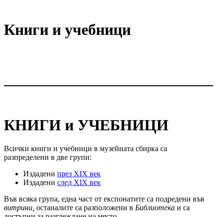
Книги и учебници
КНИГИ и УЧЕБНИЦИ
Всички книги и учебници в музейната сбирка са
разпределени в две групи:
Издадени
през XIX век
Издадени
след XIX век
Във всяка група, една част от експонатите са подредени във
витрини,
останалите са разположени в
Библиотека
и са
достъпни за разглеждане на място.