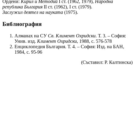
Ордени:
Кирил и Методий
I ст. (1962, 1979),
Народна
република България
II ст. (1962), I ст. (1979).
Заслужил деятел на науката
(1975).
Библиография
Алманах на СУ
Св. Климент Охридски
. Т. 3. – София:
Унив. изд.
Климент Охридски
, 1988, с. 576-578
Енциклопедия България. Т. 4. – София: Изд. на БАН,
1984, с. 95-96
(Съставил: Р. Калтинска)