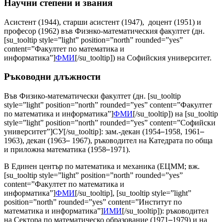
Научни степени и звания
Асистент (1944), старши асистент (1947), доцент (1951) и
професор (1962) във Физнко-математическия факултет (дн.
[su_tooltip style=”light” position=”north” rounded=”yes”
content=”Факултет по математика и
информатика”]
ФМИ
[/su_tooltip]) на Софийския университет.
Ръководни длъжности
Във Физико-математически факултет (дн. [su_tooltip
style=”light” position=”north” rounded=”yes” content=”Факултет
по математика и информатика”]
ФМИ
[/su_tooltip]) на [su_tooltip
style=”light” position=”north” rounded=”yes” content=”Софийски
университет”]СУ[/su_tooltip]: зам.-декан (1954
–
1958, 1961
–
1963), декан (1963
–
1967), ръководител на Катедрата по обща
и приложна математика (1958
–
1971).
В Единен център по математика и механика (ЕЦММ; вж.
[su_tooltip style=”light” position=”north” rounded=”yes”
content=”Факултет по математика и
информатика”]
ФМИ
[/su_tooltip], [su_tooltip style=”light”
position=”north” rounded=”yes” content=”Институт по
математика и информатика”]
ИМИ
[/su_tooltip]): ръководител
на Сектора по математическо образование (1971
–
1979) и на