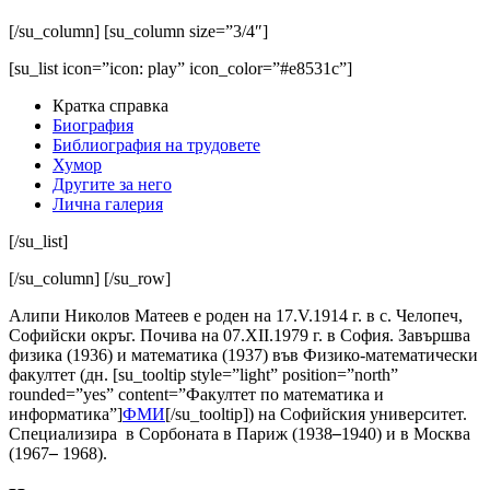
[/su_column] [su_column size=”3/4″]
[su_list icon=”icon: play” icon_color=”#e8531c”]
Кратка справка
Биография
Библиография на трудовете
Хумор
Другите за него
Лична галерия
[/su_list]
[/su_column] [/su_row]
Алипи Николов Матеев е роден на 17.V.1914 г. в с. Челопеч,
Софийски окръг. Почива на 07.XII.1979 г. в София. Завършва
физика (1936) и математика (1937) във Физико-математически
факултет (дн. [su_tooltip style=”light” position=”north”
rounded=”yes” content=”Факултет по математика и
информатика”]
ФМИ
[/su_tooltip]) на Софийския университет.
Специализира в Сорбоната в Париж (1938
–
1940) и в Москва
(1967
–
1968).