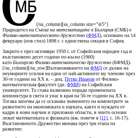
[/su_column][su_column size=”4/5″]
Прародител на
Съюза на математиците в България
(СМБ) е
Физико-математическото дружество
(
ФМД
), основано на 14
февруари (нов стил) 1898 г. с единствена секция в София.
Закрито е през октомври 1950 г. от Софийския народен съд и
възстановено десет години по-късно (1960)
като
Българско Физико-математическо дружество
(БФМД).
[/su_column][/su_row]Възтановяването на
ФМД
се дължи на
неуморните усилия на един от най-активните му членове през
30-те години на ХХ в.
–
доц.
Петко Иванов
от Физико-
математическия факултет (дн.
ФМИ
) на Софийския
университет. То става възможно поради променената
конюнктура в света и унас в края на 50-те години на ХХ в.
Тогава започва да се осъзнава значението на компютрите за
развитието на икономиката и науката, както и нуждата от
кадри в нови научни и приложни области, в чиито основи
лежат математиката и физиката (вж. повече в
[11]
, с. 16-17).
Възстановеното Дружество минава през три етапа на
развитие: