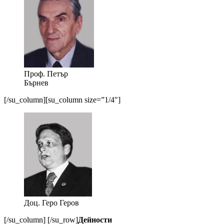
Проф. Петър
Бърнев
[/su_column][su_column size=”1/4″]
Доц. Геро Геров
[/su_column] [/su_row]
Дейности