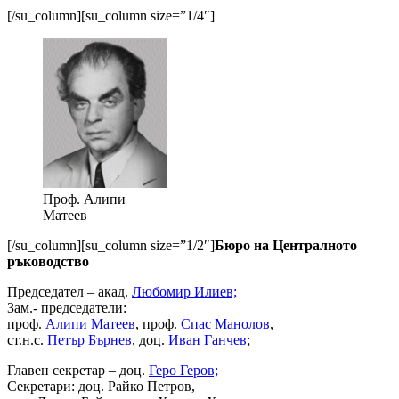
[/su_column][su_column size=”1/4″]
Проф. Алипи
Матеев
[/su_column][su_column size=”1/2″]
Бюро на Централното
ръко­водство
Председа­тел – акад.
Любомир Илиев;
Зам.- председатели:
проф.
Алипи Матеев
, проф.
Спас Манолов
,
ст.н.с.
Петър Бърнев
, доц.
Иван Ганчев
;
Главен секретар – доц.
Геро Геров;
Секретари: доц. Райко Петров,