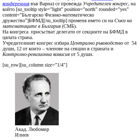
конференция
във Варна) се провежда
Учредителен конгрес
, на
който [su_tooltip style=”light” position=”north” rounded=”yes”
content=”Българско Физико-математическо
дружество”]БФМД[/su_tooltip] променя името си на
Съюз на
мате­матиците в България
(СМБ).
На конгреса присъстват делегати от секциите на БФМД в
цялата страна.
Учредителният конгрес избира
Централно ръко­водство
от 54
души, 12 от които
–
членове на секции в страната и
Контролно-ревизионна комисия
от 5 души.
[su_row][su_column size=”1/4″]
Акад. Любомир
Илиев