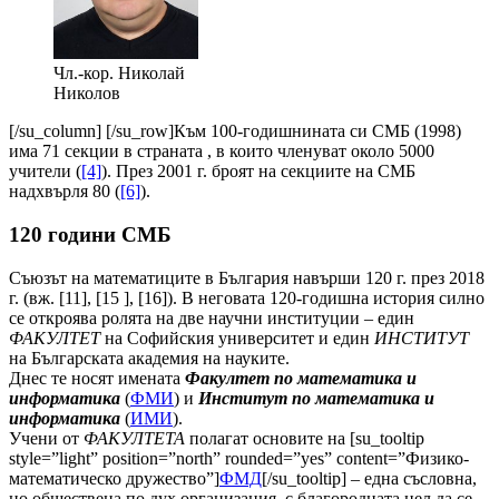
Чл.-кор. Николай
Николов
[/su_column] [/su_row]Към 100-годишнината си СМБ (1998)
има 71 секции в страната , в които членуват около 5000
учители (
[4]
). През 2001 г. броят на секциите на СМБ
надхвърля 80 (
[6]
).
120 години СМБ
Съюзът на математиците в България навърши 120 г. през 2018
г. (вж. [11], [15 ], [16]). В неговата 120-годишна история силно
се откроява ролята на две научни институции – един
ФАКУЛТЕТ
на Софийския университет и един
ИНСТИТУТ
на Българската академия на науките.
Днес те носят имената
Факултет по математика и
информатика
(
ФМИ
) и
Институт по математика и
информатика
(
ИМИ
).
Учени от
ФАКУЛТЕТА
полагат основите на [su_tooltip
style=”light” position=”north” rounded=”yes” content=”Физико-
математическо дружество”]
ФМД
[/su_tooltip] – една съсловна,
но обществена по дух организация, с благородната цел да се