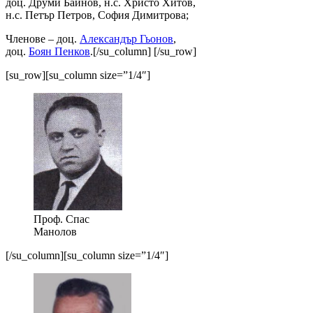
доц. Друми Байнов, н.с. Христо Хитов,
н.с. Петър Петров, София Димитрова;
Членове – доц.
Александър Гьонов
,
доц.
Боян Пенков
.[/su_column] [/su_row]
[su_row][su_column size=”1/4″]
Проф. Спас
Манолов
[/su_column][su_column size=”1/4″]