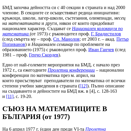
БМД започва дейността си с 40 секции в страната и над 2000
членове. В секциите се осъществяват редица инициативи:
кръжоци, школи, лагер-школи, състезания, олимпиади,
месец
на математиката
и други, някои от които придобиват
национален характер. Създават се
Национален колоквиум по
математика
(от 1973) с ръководител проф.
Г. Брадистилов
(след смъртта му – проф.
Сп. Манолов
; от 2003 г. – акад.
Петър
Попиванов
) и
Национален семинар
по проблемите на
образованието (1975) с ръководител проф.
Иван Ганчев
(след
1981 – проф.
Генчо Скордев
).
Едно от най-големите мероприятия на БМД, с начало през
1972 г., са ежегодните
Пролетни конференции
– национални
конференции по математика през м. април, на
които присъствуват преподаватели по математика от всички
степени учебни заведения в страната (
[12]
). Пълно описание
на създаването и дейностите на БМД вж. в [4], с. 128-163
и
[11]
, с. 19-20.
СЪЮЗ НА МАТЕМАТИЦИТЕ В
БЪЛГАРИЯ (от 1977)
На 6 април 1977 г. (един ден преди VI-та
Пролетна