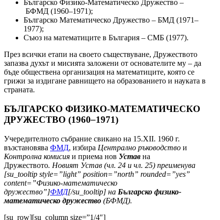
Българско Физико-Математическо Дружество
–
БФМД (1960
–
1971);
Българско Математическо Дружество
–
БМД (1971
–
1977);
Съюз на мате­матиците в България
–
СМБ (1977).
През всички етапи на своето съществуване, Дружеството
запазва духът и мисията заложени от основателите му
–
да
бъде обществена организация на математиците, която се
грижи за издигане равнището на образованието и науката в
страната.
БЪЛГАРСКО ФИЗИКО-МАТЕМАТИЧЕСКО
ДРУЖЕСТВО (1960
–
1971)
Учередителното събрание свикано на 15.XII. 1960 г.
възстановява
ФМД
, избира
Централно ръководство
и
Контр
олна комисия
и приема нов
Устав
на
Дружеството
. Новият Устав (чл. 24 и чл. 25) преименува
[su_tooltip style=”light” position=”north” rounded=”yes”
content=”Физико-математическо
дружество”]
ФМД
[/su_tooltip] на
Българско
физико-
математическо дружество
(БФМД).
[su_row][su_column size=”1/4″]