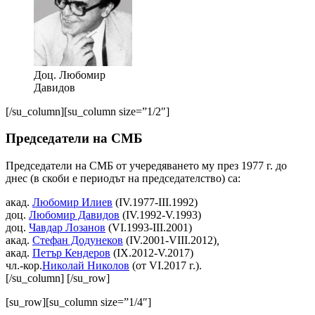
Доц. Любомир
Давидов
[/su_column][su_column size=”1/2″]
Председатели на СМБ
Председатели на СМБ от учередяването му през 1977 г. до
днес (в скоби е периодът на председателство) са:
акад.
Любомир Илиев
(IV.1977-III.1992)
доц.
Любомир Давидов
(IV.1992-V.1993)
доц.
Чавдар Лозанов
(VI.1993-III.2001)
акад.
Стефан Додунеков
(IV.2001-VIII.2012)
,
акад.
Петър Кендеров
(IX.2012-V.2017)
чл.-кор.
Николай Николов
(от VI.2017 г.).
[/su_column] [/su_row]
[su_row][su_column size=”1/4″]