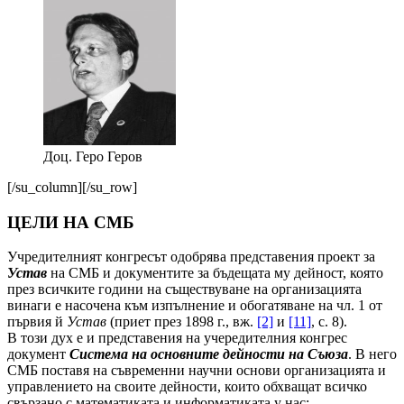
Доц. Геро Геров
[/su_column][/su_row]
ЦЕЛИ НА СМБ
Учредителният конгресът одобрява представения проект за
Устав
на СМБ и документите за бъдещата му дейност, която
през всичките години на съществуване на организацията
винаги е насочена към изпълнение и обогатяване на чл. 1 от
първия й
Устав
(приет през 1898 г., вж.
[2]
и
[11]
, с. 8).
В този дух е и представения на учередителния конгрес
документ
Система на основните дейности на Съюза
. В него
СМБ поставя на съвременни научни основи организацията и
уп­равлението на своите дейности, които обхващат всичко
свързано с математиката и информатиката у нас: