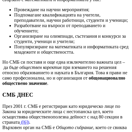
Провеждане на научни мероприятия;
Подпо­магане квалификацията на учители,
преподаватели, научни работници, студенти и ученици;
Разработване на въпроси от преподаването и
обучението;
Организиране на олимпиади, състезания и конкурси за
студенти, ученици и учители;
Популяризиране на математиката и информатиката сред
младежите и обществеността.
Но СМБ си поставя и още една изключително важната цел
–
да бъде
обществен коректив
при вземането на решения
относно образованието и науката в България. Това я прави не
само професионална, но и организация от
общонационално
обществено значение
.
СМБ ДНЕС
През 2001 г. СМБ е регистриран като юридическо лице по
Закона за юридическите лица с нестопанска цел, което
осъществява общественополезна дейност с над 80 секции в
страната
([6])
.
Върховен орган на СМБ е
Общото събрание
, което се свиква