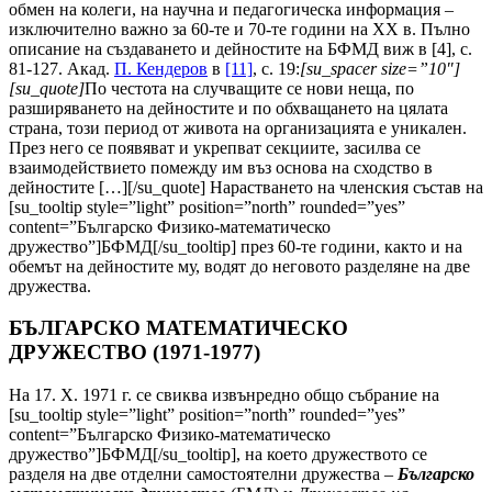
обмен на колеги, на научна и педагогическа информация
–
изключително важно за 60-те и 70-те години на ХХ в. Пълно
описание на създаването и дейностите на БФМД виж в [4], с.
81-127. Акад.
П. Кендеров
в
[11]
, с. 19:
[su_spacer size=”10″]
[su_quote]
По честота на случващите се нови неща, по
разширяването на дейностите и по обхващането на цялата
страна, този период от живота на организацията е уникален.
През него се появяват и укрепват секциите, засилва се
взаимодействието помежду им въз основа на сходство в
дейностите […][/su_quote] Нарастването на членския състав на
[su_tooltip style=”light” position=”north” rounded=”yes”
content=”Българско Физико-математическо
дружество”]БФМД[/su_tooltip] през 60-те години, както и на
обемът на дейностите му, водят до неговото разделяне на две
дружества.
БЪЛГАРСКО МАТЕМАТИЧЕСКО
ДРУЖЕСТВО (1971-1977)
На 17. X. 1971 г. се свиква извънредно общо събрание на
[su_tooltip style=”light” position=”north” rounded=”yes”
content=”Българско Физико-математическо
дружество”]БФМД[/su_tooltip], на което дружеството се
разделя на две отделни самостоятелни дружества –
Българско