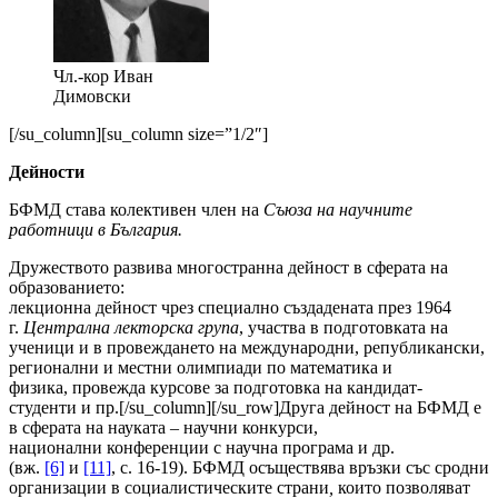
Чл.-кор Иван
Димовски
[/su_column][su_column size=”1/2″]
Дейности
БФМД става колективен член на
Съюза на научните
работници в България.
Дружеството развива многостранна дейност в сферата на
образованието:
лекционна дейност чрез специално създадената през 1964
г.
Централна лекторска група
, участва в подготовката на
ученици и в провеждането на международни, репу­бликански,
регионални и местни олимпиа­ди по математика и
физика, провежда курсове за подготовка на кандидат-
студенти и пр.[/su_column][/su_row]Друга дейност на БФМД е
в сферата на науката – научни конкурси,
национални конференции с науч­на програма и др.
(вж.
[6]
и
[11]
, с. 16-19). БФМД осъществява връзки със сродни
организации в социалистическите страни
,
които позволяват