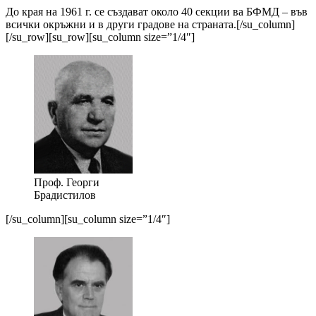
До края на 1961 г. се създават около 40 секции ва БФМД – във
всички окръжни и в други градове на страната.[/su_column]
[/su_row][su_row][su_column size=”1/4″]
Проф. Георги
Брадистилов
[/su_column][su_column size=”1/4″]