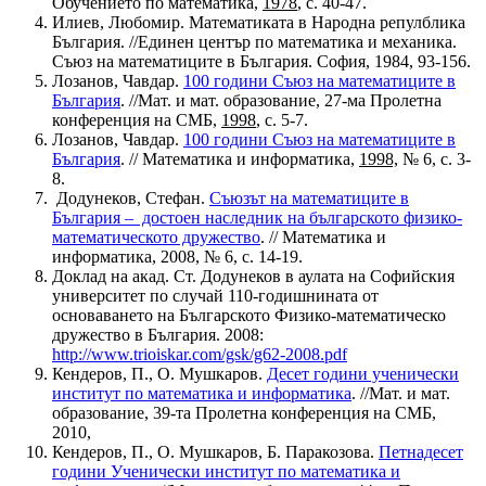
Обучението по математика,
1978
, с. 40-47.
Илиев, Любомир. Математиката в Народна репулблика
България. //Единен център по математика и механика.
Съюз на математиците в България. София, 1984, 93-156.
Лозанов, Чавдар.
100 години Съюз на математиците в
България
. //Мат. и мат. образование, 27-ма Пролетна
конференция на СМБ,
1998
, с. 5-7.
Лозанов, Чавдар.
100 години Съюз на математиците в
България
. // Математика и информатика,
1998,
№ 6, с. 3-
8.
Додунеков, Стефан.
Съюзът на математиците в
България – достоен наследник на българското физико-
математическото дружество
. // Математика и
информатика, 2008, № 6, с. 14-19.
Доклад на акад. Ст. Додунеков в аулата на Софийския
университет по случай 110-годишнината от
основаването на Българското Физико-математическо
дружество в България. 2008:
http://www.trioiskar.com/gsk/g62-2008.pdf
Кендеров, П., О. Мушкаров.
Десет години ученически
институт по математика и информатика
. //Мат. и мат.
образование, 39-та Пролетна конференция на СМБ,
2010,
Кендеров, П., О. Мушкаров, Б. Паракозова.
Петнадесет
години Ученически институт по математика и