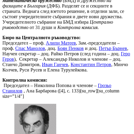
математическо дружество
(БМД) и
Дружество на
физиците в България
(ДФБ). Разделят се и секциите в
страната. Веднага след взетото решение, в отделни зали, се
състоят учередителните събрания и двете нови дружества.
Учередителното събрание на БМД избира
Централно
ръководство
от
31 души и
Контролна комисия
.
Бюро на Централното ръководство:
Председател – проф.
Алипи Матеев
, Зам.-председатели –
проф.
Спас Манолов
, доц.
Боян Пенков
и доц.
Петър Бърнев
,
Научен секретар – доц. Райко Петров (след година – доц.
Геро
Геров
), Секретар – Александър Николов и членове – доц.
Станчо Димитров,
Иван Ганчев
,
Константин Петров
, Минчо
Колчев, Руси Русев и Елена Турулейкова.
Контролна комисия:
Председател – Николина Попова и членове –
Грозьо
Станилов
, Ана Барбарова ([4], с. 133)[su_row][su_column
size=”1/4″]