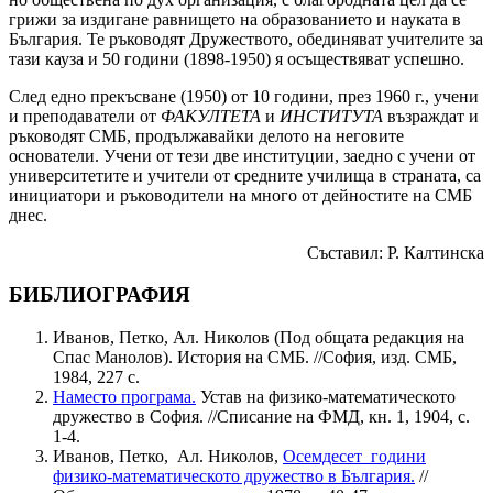
грижи за издигане равнището на образованието и науката в
България. Те ръководят Дружеството, обединяват учителите за
тази кауза и 50 години (1898-1950) я осъществяват успешно.
След едно прекъсване (1950) от 10 години, през 1960 г., учени
и преподаватели от
ФАКУЛТЕТА
и
ИНСТИТУТА
възраждат и
ръководят СМБ, продължавайки делото на неговите
основатели. Учени от тези две институции, заедно с учени от
университетите и учители от средните училища в страната, са
инициатори и ръководители на много от дейностите на СМБ
днес.
Съставил: Р. Калтинска
БИБЛИОГРАФИЯ
Иванов, Петко, Ал. Николов (Под общата редакция на
Спас Манолов). История на СМБ. //София, изд. СМБ,
1984, 227 с.
Наместо програма.
Устав на физико-математическото
дружество в София. //Списание на ФМД, кн. 1, 1904, с.
1-4.
Иванов, Петко, Ал. Николов,
Осемдесет години
физико-математическото дружество в България.
//