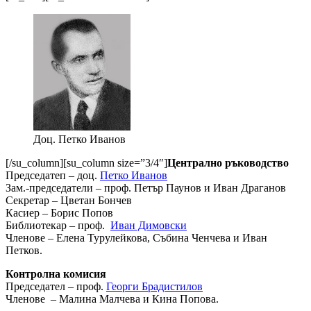
Доц. Петко Иванов
[/su_column][su_column size=”3/4″]
Централно ръководство
Председатеп
–
доц.
Петко Иванов
Зам.-председатели
–
проф. Петър Паунов и Иван Драганов
Секретар
–
Цветан Бончев
Касиер
–
Борис Попов
Библиотекар
–
проф.
Иван Димовски
Членове
–
Елена Турулейкова, Събина Ченчева и Иван
Петков.
Контролна комисия
Председател
–
проф.
Георги Брадистилов
Членове
–
Малина Малчева и Кина Попова.