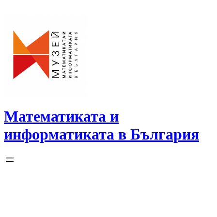
Skip
to
content
Математиката и
информатиката в България