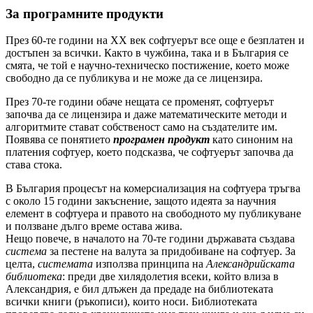
За програмните продукти
През 60-те години на ХХ век софтуерът все още е безплатен и
достъпен за всички. Както в чужбина, така и в България се
смята, че той е научно-техническо постижение, което може
свободно да се публикува и не може да се лицензира.
През 70-те години обаче нещата се променят, софтуерът
започва да се лицензира и даже математическите методи и
алгоритмите стават собственост само на създателите им.
Появява се понятието
програмен продукт
като синоним на
платения софтуер, което подсказва, че софтуерът започва да
става стока.
В България процесът на комерсиализация на софтуера тръгва
с около 15 години закъснение, защото идеята за научния
елемент в софтуера и правото на свободното му публикуване
и ползване дълго време остава жива.
Нещо повече, в началото на 70-те години държавата създава
система
за пестене на валута за придобиване на софтуер. За
целта,
системата
използва принципа на
Александрийската
библиотека
: преди две хилядолетия всеки, който влиза в
Александрия, е бил длъжен да предаде на библиотеката
всички книги (ръкописи), които носи. Библиотеката