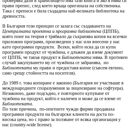
проверява дали в хранилището има тази книга и ако я няма си
прави препис, след което връща оригинала на собственика.
Така с преписи е била създадена най-великата библиотека на
древността.
В България този принцип се залага със създаването на
Централната проектна и програмна библиотека
(ЦППБ),
която поне на теория е трябвало да съхранява копия на всички
приложни програми, произведени у нас или внесени у нас
като програмни продукти. Всеки, който иска да си купи
програмен продукт от чужбина, е длъжен да вземе документ
от ЦППБ, че такъв продукт в
Библиотеката
няма. В противен
случай закупуването му от чужбина се забранява, но
Библиотеката
му прави и предоставя копие (съвсем евтино,
само срещу стойността на носителя).
До 1989 г. това копиране е законно (България не участваше в
международните споразумения за лицензиране на софтуера).
Незаконно, даже подсъдно, е повторното купуване от
чужбина на продукт, който е наличен и може да се вземе от
Библиотеката
.
По тази причина, по-опитните чужди фирми продаваха
програмни продукти на български клиенти на доста по-
висока цена, но с право за ползване от всяка организация у
нас (country-wide license).