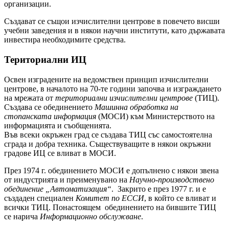
организации.
Създават се същои изчислителни центрове в повечето висши
учебни заведения и в някои научни институти, като държавата
инвестира необходимите средства.
Териториални ИЦ
Освен изградените на ведомствен принцип изчислителни
центрове, в началото на 70-те години започва и изграждането
на мрежата от
териториални изчислителни центрове
(ТИЦ).
Създава се обединението
Машинна обработка на
стопанската информация
(МОСИ) към Министерството на
информацията и съобщенията.
Във всеки окръжен град се създава ТИЦ със самостоятелна
сграда и добра техника. Съществуващите в някои окръжни
градове ИЦ се вливат в МОСИ.
През 1974 г. обединението МОСИ е допълнено с някои звена
от индустрията и преименувано на
Научно-производствено
обединение „Автоматизация“
. Закрито е през 1977 г. и е
създаден специален
Комитет по ЕССИ
, в който се вливат и
всички ТИЦ. Понастоящем обединението на бившите ТИЦ
се нарича
Информационно обслужване
.