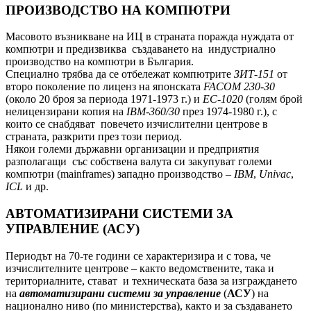
ПРОИЗВОДСТВО НА КОМПЮТРИ
Масовото възникване на ИЦ в страната поражда нуждата от
компютри и предизвиква създаването на индустриално
производство на компютри в България.
Специално трябва да се отбележат компютрите
ЗИТ-151
от
второ поколение по лиценз на японската
FACOM
230-30
(около 20 броя за периода 1971-1973 г.) и
ЕС-1020
(голям брой
нелицензирани копия на
IBM-360/30
през 1974-1980 г.), с
които се снабдяват повечето изчислителни центрове в
страната, разкрити през този период.
Някои големи държавни организации и предприятия
разполагащи със собствена валута си закупуват големи
компютри (mainframes) западно производство –
IBM
,
Univac
,
ICL
и др.
АВТОМАТИЗИРАНИ СИСТЕМИ ЗА
УПРАВЛЕНИЕ (АСУ)
Периодът на 70-те години се характеризира и с това, че
изчислителните центрове – както ведомствените, така и
териториалните, стават и техническата база за изграждането
на
автоматизирани системи за управление
(
АСУ
) на
национално ниво (по министерства), както и за създаването