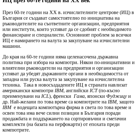
ИЦ през 60-те години на ХХ век
През 60-те години на ХХ в. изчислителните центрове (ИЦ) в
България се създават самостоятелно по инициатива на
ръководителите на съответните организации, предприятия
или институти, които успяват да се сдобият с необходимото
финансиране и специалисти. Основният проблем за всички
ИЦ е намирането на валута за закупуване на изчислителни
машини.
До края на 60-те години няма целенасочена държавна
политика при избора на компютри. Някои по-инициативни и
влиятелни ръководители на предприятия и организации
успяват да убедят държавните органи в необходимостта от
западна или руска валута за закупуване на изчислителна
техника. Така в новосъздадените ИЦ в страната навлизат
американски компютри
IBM
, английски
ICT
(по-късно
преименувани на
ICL
), френски
Гама
, японски
Фуджицу
и
др. Най-желани по това време са компютрите на
IBM
,
защото
IBM
е водещата компютърна фирма в света по това време и
освен това има вече силни позиции в България поради
продажбата и поддържането на сортировъчни и сметачни
комплекти (на базата на перфокарти) от епохата преди
компютрите.