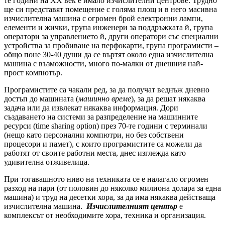
те години на ХХ век е имало изчислителни центрове. Трудно
ще си представят помещение с голяма площ и в него масивна
изчислителна машина с огромен брой електронни лампи,
елементи и жички, група инженери за поддръжката й, група
оператори за управлението й, други оператори със специални
устройства за пробиване на перфокарти, група програмисти –
общо поне 30-40 души да се въртят около една изчислителна
машина с възможности, много по-малки от днешния най-
прост компютър.
Програмистите са чакали ред, за да получат веднъж дневно
достъп до машината (
машинно време
), за да решат някаква
задача или да извлекат някаква информация. Дори
създаването на системи за разпределение на машинните
ресурси (time sharing option) през 70-те години с терминали
(нещо като персонални компютри, но без собствени
процесори и памет), с които програмистите са можели да
работят от своите работни места, днес изглежда като
удивителна отживелица.
При тогавашното ниво на техниката се е налагало огромен
разход на пари (от половин до няколко милиона долара за една
машина) и труд на десетки хора, за да има някаква действаща
изчислителна машина.
Изчислителният център
е
комплексът от необходимите хора, техника и организация.