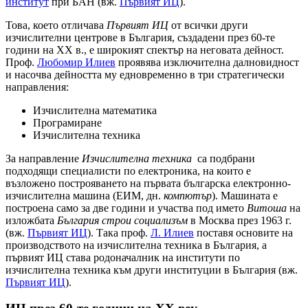
институт
при БАН (вж.
Първият ИЦ
).
Това, което отличава
Първият ИЦ
от всички други
изчислителни центрове в България, създадени през 60-те
години на ХХ в., е широкият спектър на неговата дейност.
Проф.
Любомир Илиев
проявява изключителна далновидност
и насочва дейността му едновременно в три стратегически
направления:
Изчислителна математика
Програмиранe
Изчислителна техника
За направление
Изчислителна те
х
ника
са подбрани
подходящи специалисти по електроника, на които е
възложено построяването на първата българска електронно-
изчислителна машина (ЕИМ, дн.
компютър
). Машината е
построена само за две години и участва под името
Витоша
на
изложбата
България строи социализъм
в Москва през 1963 г.
(вж.
Първият ИЦ
). Така проф.
Л. Илиев
поставя основите на
производството на изчислителна техника в България, а
първият ИЦ става родоначалник на институти по
изчислителна техника към други институции в България (вж.
Първият ИЦ
).