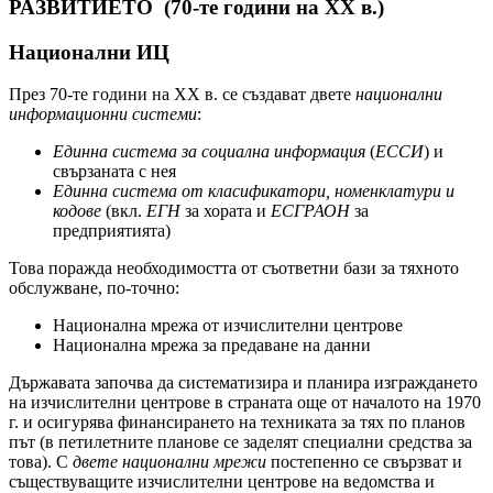
РАЗВИТИЕТО (70-те години на ХХ в.)
Национални ИЦ
През 70-те години на ХХ в. се създават двете
национални
информационни системи
:
Единна система за социална информация
(
ЕССИ
) и
свързаната с нея
Единна система от класификатори, номенклатури и
кодове
(вкл.
ЕГН
за хората и
ЕСГРАОН
за
предприятията)
Това поражда необходимостта от съответни бази за тяхното
обслужване, по-точно:
Национална мрежа от изчислителни центрове
Национална мрежа за предаване на данни
Държавата започва да систематизира и планира изграждането
на изчислителни центрове в страната още от началото на 1970
г. и осигурява финансирането на техниката за тях по планов
път (в петилетните планове се заделят специални средства за
това). С
двете национални мрежи
постепенно се свързват и
съществуващите изчислителни центрове на ведомства и