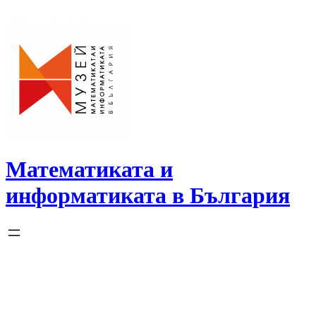
Skip
to
content
Математиката и
информатиката в България