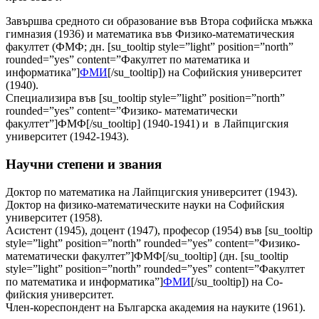
Завършва средното си образование във Втора софийска мъжка
гимназия (1936) и математика във Физико-математическия
факултет (ФМФ; дн. [su_tooltip style=”light” position=”north”
rounded=”yes” content=”Факултет по математика и
информатика”]
ФМИ
[/su_tooltip]) на Софийския университет
(1940).
Специализира във [su_tooltip style=”light” position=”north”
rounded=”yes” content=”Физико- математически
факултет”]ФМФ[/su_tooltip] (1940-1941) и в Лайпцигския
университет (1942-1943).
Научни степени и звания
Доктор по математика на Лайпцигския университет (1943).
Доктор на физико-математическите науки на Софийския
университет (1958).
Асистент (1945), доцент (1947), професор (1954) във [su_tooltip
style=”light” position=”north” rounded=”yes” content=”Физико-
математически факултет”]ФМФ[/su_tooltip] (дн. [su_tooltip
style=”light” position=”north” rounded=”yes” content=”Факултет
по математика и информатика”]
ФМИ
[/su_tooltip]) на Со­
фийския университет.
Член-корес­пондент на Българска академия на науките (1961).