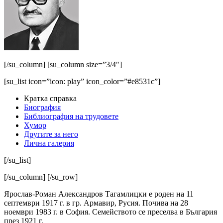
[/su_column] [su_column size=”3/4″]
[su_list icon=”icon: play” icon_color=”#e8531c”]
Кратка справка
Биография
Библиография на трудовете
Хумор
Другите за него
Лична галерия
[/su_list]
[/su_column] [/su_row]
Ярослав-Роман Александров Тагамлицки е роден на 11
септември 1917 г. в гр. Ар­мавир, Русия. Почива на 28
ноември 1983 г. в София. Семейството се преселва в България
през 1921 г.