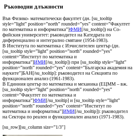
Ръководни длъжности
Във Физико- математически факултет (дн. [su_tooltip
style=”light” position=”north” rounded=”yes” content=”Факултет
по математика и информатика”]
ФМИ
[/su_tooltip]) на Со­
фийския университет: ръководител на Катедрата по
диференциално и интегрално смятане (1954-1983).
В Института по математика с Изчислителен център (дн.
[su_tooltip style=”light” position=”north” rounded=”yes”
content=”Институт по математика и
информатика”]
ИМИ
[/su_tooltip]) при [su_tooltip style=”light”
position=”north” rounded=”yes” content=”Българска академия на
науките”]БАН[/su_tooltip]: ръководител на Секцията по
функционален анализ (1961-1983).
В Единния център по математика и механика (ЕЦММ – вж.
[su_tooltip style=”light” position=”north” rounded=”yes”
content=”Факултет по математика и
информатика”]
ФМИ
[/su_tooltip] и [su_tooltip style=”light”
position=”north” rounded=”yes” content=”Институт по
математика и информатика”]
ИМИ
[/su_tooltip]): ръководител
на Сектора по реален и функционален анализ (1971-1983).
[su_row][su_column size=”1/3″]