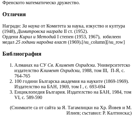
Френското математическо дружество.
Отличия
Награди:
За наука
от Комитета за наука, изкуство и култура
(1948),
Димитровска награда
II ст. (1952).
Ордени
Кирил и Методий
I степен (1953, 1967), юбилеен
медал
25 години народна власт
(1969).[/su_column][/su_row]
Библиография
Алманах на СУ
Св. Климент Охридски
. Университетско
издателство
Климент Охридски
, 1988, том ІІІ, П-Я, с.
764-765
100 години Българска академия на науките (1869-1969).
Издателство на БАН, 1969, том I , с. 693-694
Енциклопедия България. Издателство на БАН, 1984, том
VI, с. 589-590
(Снимките са от сайта за Я. Тагамлицки на Хр. Йовев и М.
Илиев; съставил: Р. Калтинска;)