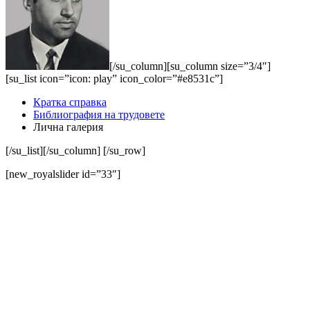
[/su_column][su_column size=”3/4″]
[su_list icon=”icon: play” icon_color=”#e8531c”]
Кратка справка
Библиография на трудовете
Лична галерия
[/su_list][/su_column] [/su_row]
[new_royalslider id=”33″]