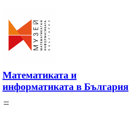
Skip
to
content
Математиката и
информатиката в България