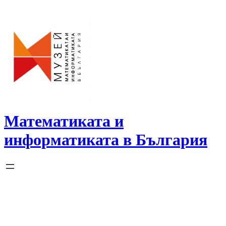
Skip
to
content
Математиката и
информатиката в България