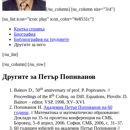
[/su_column] [su_column size=”3/4″]
[su_list icon=”icon: play” icon_color=”#e8531c”]
Кратка справка
Биография
Библиография на трудовете
Другите за него
[/su_list]
[/su_column] [/su_row]
Другите за Петър Попиванов
th
Bainov D., 50
anniversary of prof. P. Popivanov. //
th
Proceedings of the 8
Colloq. on Diff. Equations, Plovdiv. D.
Bainov ‒ editor, VSP, 1998, XV‒XVI.
Попиванов Н.
Академик Петър Попиванов на 60
години
. // Математика и математическо образование:
Доклади на 35-та пролетна конференция на СМБ,
Боровец, 5‒8 април, 2006. София, СМБ, 2006, с. 31‒37.
60 годишен юбилей на академик Петър Попиванов //