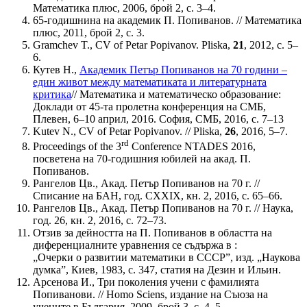
Математика плюс, 2006, брой 2, с. 3‒4.
65-годишнина на академик П. Попиванов. // Математика
плюс, 2011, брой 2, с. 3.
Gramchev T., CV of Petar Popivanov. Pliska,
21
, 2012, с. 5‒
6.
Кутев Н.,
Академик Петър Попиванов на 70 години –
един живот между математиката и литературната
критика
// Математика и математическо образование:
Доклади от 45-та пролетна конференция на СМБ,
Плевен, 6‒10 април, 2016. София, СМБ, 2016, с. 7‒13
Kutev N., CV of Petar Popivanov. // Pliska,
26
, 2016, 5‒7.
rd
Proceedings of the 3
Conference NTADES 2016,
посветена на 70-годишния юбилей на акад. П.
Попиванов.
Рангелов Цв., Акад. Петър Попиванов на 70 г. //
Списание на БАН, год. CXXIX, кн. 2, 2016, с. 65‒66.
Рангелов Цв., Акад. Петър Попиванов на 70 г. // Наука,
год. 26, кн. 2, 2016, с. 72‒73.
Отзив за дейността на П. Попиванов в областта на
диференциалните уравнения се съдържа в :
„Очерки о развитии математики в СССР”, изд. „Наукова
думка”, Киев, 1983, с. 347, статия на Дезин и Ильин.
Арсенова И., Три поколения учени с фамилията
Попиванови. // Homo Sciens, издание на Съюза на
учените в България, 2009, брой 3, с. 4‒5.