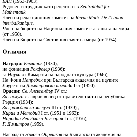
БАН
(1953-1963).
Редовен сътрудник като рецензент в
Zentralblatt
f
ü
r
Mathematik.
Член на редакционния комитет на
Revue
Math
.
De l’Union
interbalkanique.
Ч
лен на бюрото на Националния комитет за защита на мира
(от 1950).
Член на Бюрото на Световния съвет на мира (от 1954).
Отличия
Награди:
Берлинов
(1930);
на фондация
Рокфелер
(1936);
за
Наука
от Камарата на народната култура (1946);
На Фонд
Напредък
при Българска академия на науките.
Лауреат на
Димитровска награда
І ст.(1950).
Ордени:
Св. Александър
ІV ст.;
За заслуга
с лавров венец от правителството на република
Гърция (1934);
За гражданска заслуга
ІІІ ст. (1939),;
Кирил и Методий
І ст. (1951 и 1963);
Народна Република България
І ст. (1956);
Г. Димитров
(1959).
Наградата
Никола Обрешков
на Българската академия на