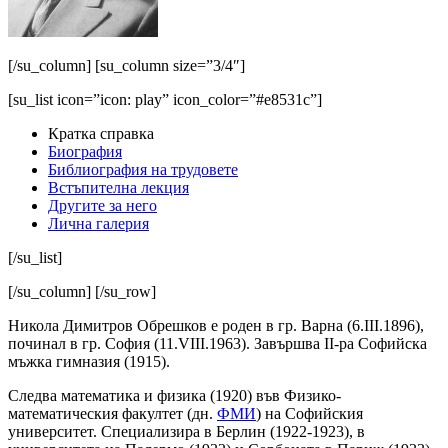
[/su_column] [su_column size=”3/4″]
[su_list icon=”icon: play” icon_color=”#e8531c”]
Кратка справка
Биография
Библиография на трудовете
Встъпителна лекция
Другите за него
Лична галерия
[/su_list]
[/su_column] [/su_row]
Никола Димитров Обрешков е роден в гр. Варна (6.ІІІ.1896),
починал в гр. София (11.VІІІ.1963). Завършва II-ра Софийска
мъжка гимназия (1915).
Следва математика и физика (1920) във Физико-
математическия факултет (дн.
ФМИ
) на Софийския
университет. Специализира в Берлин (1922-1923), в