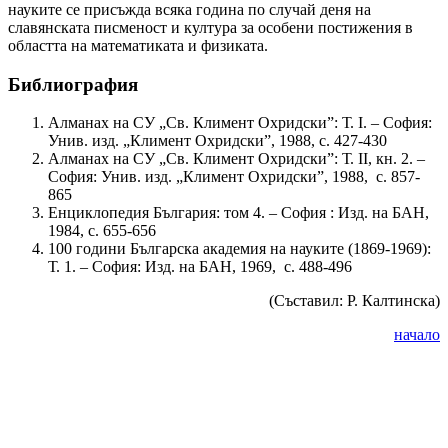
науките се присъжда всяка година по случай деня на
славянската писменост и култура за особени постижения в
областта на математиката и физиката.
Библиография
Алманах на СУ „Св. Климент Охридски”: Т. І. – София:
Унив. изд. „Климент Охридски”, 1988, с. 427-430
Алманах на СУ „Св. Климент Охридски”: Т. ІІ, кн. 2. –
София: Унив. изд. „Климент Охридски”, 1988, с. 857-
865
Енциклопедия България: том 4. – София : Изд. на БАН,
1984, с. 655-656
100 години Българска академия на науките (1869-1969):
Т. 1. – София: Изд. на БАН, 1969, с. 488-496
(Съставил: Р. Калтинска)
начало