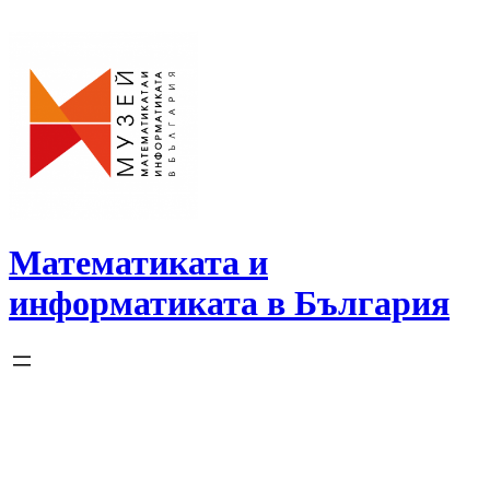
Skip
to
content
Математиката и
информатиката в България