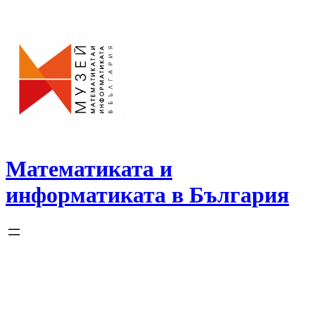
Skip
to
content
Математиката и
информатиката в България