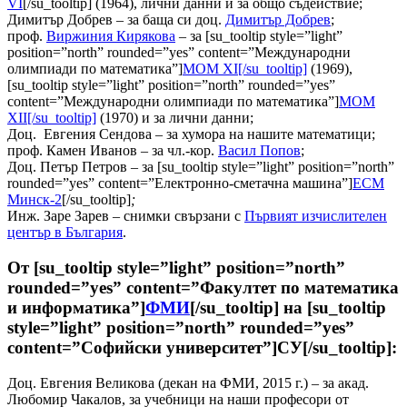
VI
[/su_tooltip] (1964), лични данни и за общо съдействие;
Димитър Добрев – за баща си доц.
Димитър Добрев
;
проф.
Виржиния Кирякова
– за [su_tooltip style=”light”
position=”north” rounded=”yes” content=”Международни
олимпиади по математика”]
МОМ XI[/su_tooltip]
(1969),
[su_tooltip style=”light” position=”north” rounded=”yes”
content=”Международни олимпиади по математика”]
МОМ
XII[/su_tooltip]
(1970) и за лични данни;
Доц. Евгения Сендова – за хумора на нашите математици;
проф. Камен Иванов – за чл.-кор.
Васил Попов
;
Доц. Петър Петров – за [su_tooltip style=”light” position=”north”
rounded=”yes” content=”Електронно-сметачна машина”]
ЕСМ
Минск-2
[/su_tooltip]
;
Инж. Заре Зарев – снимки свързани с
Първият изчислителен
център в България
.
От [su_tooltip style=”light” position=”north”
rounded=”yes” content=”Факултет по математика
и информатика”]
ФМИ
[/su_tooltip] на [su_tooltip
style=”light” position=”north” rounded=”yes”
content=”Софийски университет”]СУ[/su_tooltip]:
Доц. Евгения Великова (декан на ФМИ, 2015 г.) – за акад.
Любомир Чакалов, за учебници на наши професори от