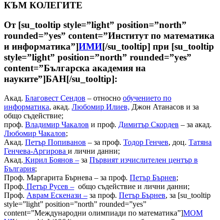
КЪМ КОЛЕГИТЕ
От [su_tooltip style=”light” position=”north”
rounded=”yes” content=”Институт по математика
и информатика”]
ИМИ
[/su_tooltip] при [su_tooltip
style=”light” position=”north” rounded=”yes”
content=”Българска академия на
науките”]БАН[/su_tooltip]:
Акад.
Благовест Сендов
– относно
обучението по
информатика
, акад.
Любомир Илиев,
Джон Атанасов и за
общо съдействие;
проф.
Владимир Чакалов
и проф.
Димитър Скордев
– за акад.
Любомир Чакалов
;
Акад.
Петър Попиванов
– за проф.
Тодор Генчев
, доц.
Татяна
Генчева-Аргирова
и лични данни;
Акад.
Кирил Боянов –
за
Първият изчислителен център в
България
;
Проф. Маргарита Бърнева – за проф.
Петър Бърнев
;
Проф.
Петър Русев –
общо съдействие и лични данни;
Проф.
Аврам Ескенази –
за проф.
Петър Бърнев
, за [su_tooltip
style=”light” position=”north” rounded=”yes”
content=”Международни олимпиади по математика”]
МОМ