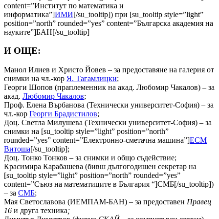
content=”Институт по математика и
информатика”]
ИМИ
[/su_tooltip]) при [su_tooltip style=”light”
position=”north” rounded=”yes” content=”Българска академия на
науките”]БАН[/su_tooltip]
И ОЩЕ:
Манол Илиев и Христо Йовев – за предоставяне на галерия от
снимки на чл.-кор
Я. Тагамлицки
;
Георги Шопов (праплеменник на акад. Любомир Чакалов) – за
акад.
Любомир Чакалов
;
Проф. Елена Върбанова (Технически университет-София) – за
чл.-кор
Георги Брадистилов
;
Доц. Светла Милушева (Технически университет-София) – за
снимки на [su_tooltip style=”light” position=”north”
rounded=”yes” content=”Електронно-сметачна машина”]
ЕСМ
Витоша
[/su_tooltip];
Доц. Тонко Тонков – за снимки и общо съдействие;
Красимира Карабашева (бивш дългогодишен секретар на
[su_tooltip style=”light” position=”north” rounded=”yes”
content=”Съюз на математиците в България “]СМБ[/su_tooltip])
– за
СМБ
;
Мая Светославова (ИЕМПАМ-БАН) – за предоставен
Правец
16
и друга техника
;