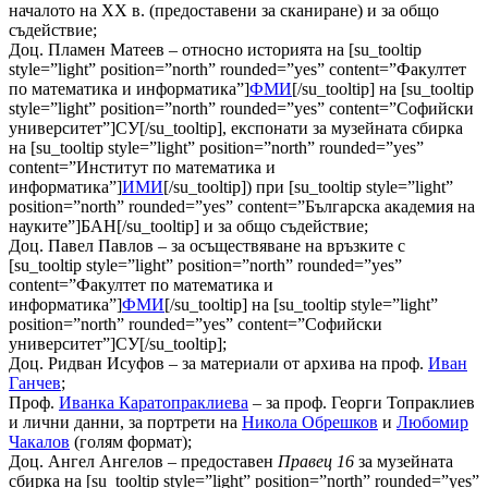
началото на ХХ в. (предоставени за сканиране) и за общо
съдействие;
Доц. Пламен Матеев – относно историята на [su_tooltip
style=”light” position=”north” rounded=”yes” content=”Факултет
по математика и информатика”]
ФМИ
[/su_tooltip] на [su_tooltip
style=”light” position=”north” rounded=”yes” content=”Софийски
университет”]СУ[/su_tooltip], експонати за музейната сбирка
на [su_tooltip style=”light” position=”north” rounded=”yes”
content=”Институт по математика и
информатика”]
ИМИ
[/su_tooltip]) при [su_tooltip style=”light”
position=”north” rounded=”yes” content=”Българска академия на
науките”]БАН[/su_tooltip] и за общо съдействие;
Доц. Павел Павлов – за осъществяване на връзките с
[su_tooltip style=”light” position=”north” rounded=”yes”
content=”Факултет по математика и
информатика”]
ФМИ
[/su_tooltip] на [su_tooltip style=”light”
position=”north” rounded=”yes” content=”Софийски
университет”]СУ[/su_tooltip];
Доц. Ридван Исуфов – за материали от архива на проф.
Иван
Ганчев
;
Проф.
Иванка Каратопраклиева
– за проф. Георги Топраклиев
и лични данни, за портрети на
Никола Обрешков
и
Любомир
Чакалов
(голям формат);
Доц. Ангел Ангелов – предоставен
Правец 16
за музейната
сбирка на [su_tooltip style=”light” position=”north” rounded=”yes”