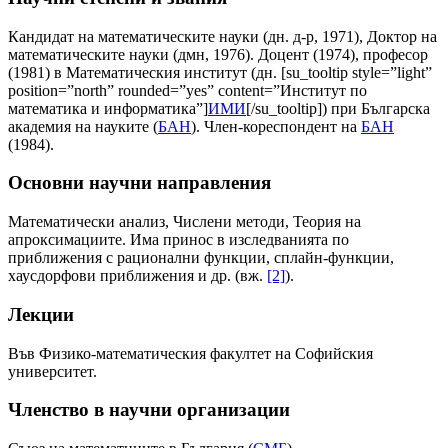
Кандидат на математическите науки (дн. д-р, 1971), Доктор на
математическите науки (дмн, 1976). Доцент (1974), професор
(1981) в Математическия институт (дн. [su_tooltip style=”light”
position=”north” rounded=”yes” content=”Институт по
математика и информатика”]
ИМИ
[/su_tooltip]) при Българска
академия на науките (
БАН
). Член-кореспондент на
БАН
(1984).
Основни научни направления
Математически анализ, Числени методи, Теория на
апроксимациите. Има принос в изследванията по
приближения с рационални функции, сплайн-функции,
хаусдорфови приближения и др. (вж.
[2]
).
Лекции
Във Физико-математическия факултет на Софийския
университет.
Членство в научни организации