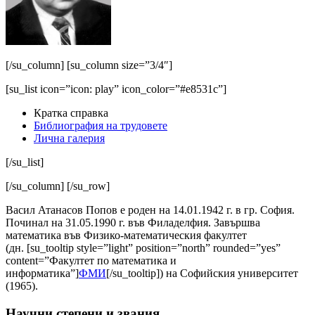
[/su_column] [su_column size=”3/4″]
[su_list icon=”icon: play” icon_color=”#e8531c”]
Кратка справка
Библиография на трудовете
Лична галерия
[/su_list]
[/su_column] [/su_row]
Васил Атанасов Попов е роден на 14.01.1942 г. в гр. София.
Починал на 31.05.1990 г. във Филаделфия. Завършва
математика във Физико-математическия факултет
(дн. [su_tooltip style=”light” position=”north” rounded=”yes”
content=”Факултет по математика и
информатика”]
ФМИ
[/su_tooltip]) на Софийския университет
(1965).
Научни степени и звания