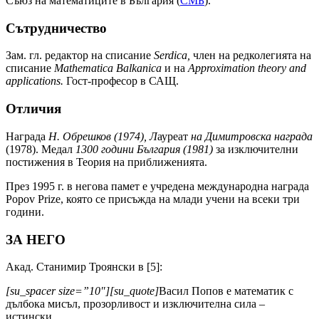
Съюз на математиците в България (
СМБ
).
Сътрудничество
Зам. гл. редактор на списание
Serdica,
член на редколегията на
списание
Mathematica Balkanica
и на
Approximation theory and
applications.
Гост-професор в САЩ.
Отличия
Награда
Н. Обрешков
(1974)
, Л
ауреат
на Димитровска награда
(1978). Медал
1300 години България
(1981)
за изключителни
постижения в Теория на приближенията.
През 1995 г. в негова памет е учредена международна награда
Popov Prize, която се присъжда на млади учени на всеки три
години.
ЗА НЕГО
Акад. Станимир Троянски в [5]:
[su_spacer size=”10″][su_quote]
Васил Попов е математик с
дълбока мисъл, прозорливост и изключителна сила –
истински