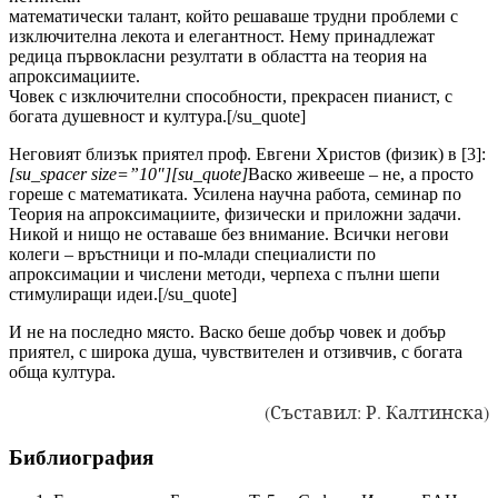
математически талант, който решаваше трудни проблеми с
изключителна лекота и елегантност. Нему принадлежат
редица първокласни резултати в областта на теория на
апроксимациите.
Човек с изключителни способности, прекрасен пианист, с
богата душевност и култура.[/su_quote]
Неговият близък приятел проф. Евгени Христов (физик) в [3]:
[su_spacer size=”10″][su_quote]
Васко живееше – не, а просто
гореше с математиката. Усилена научна работа, семинар по
Теория на апроксимациите, физически и приложни задачи.
Никой и нищо не оставаше без внимание. Всички негови
колеги – връстници и по-млади специалисти по
апроксимации и числени методи, черпеха с пълни шепи
стимулиращи идеи.[/su_quote]
И не на последно място. Васко беше добър човек и добър
приятел, с широка душа, чувствителен и отзивчив, с богата
обща култура.
(Съставил: Р. Калтинска)
Библиография