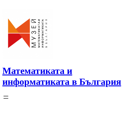
Skip
to
content
Математиката и
информатиката в България