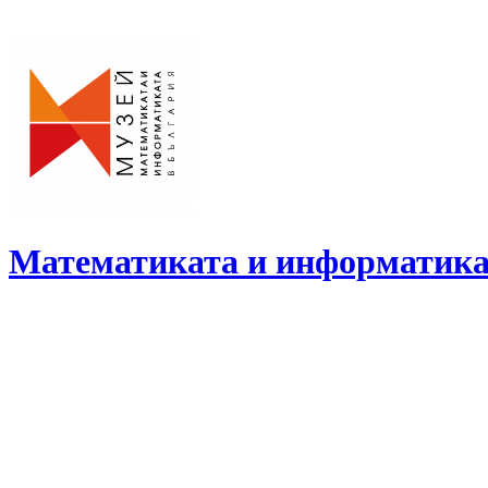
Skip
to
content
Математиката и информатика