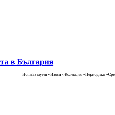
та в България
Home
За музея
Изяви
Колекция
Периодика
Сре