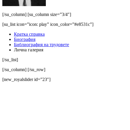
[/su_column] [su_column size=”3/4″]
[su_list icon=”icon: play” icon_color=”#e8531c”]
Кратка справка
Биография
Библиография на трудовете
Лична галерия
[/su_list]
[/su_column] [/su_row]
[new_royalslider id=”23″]