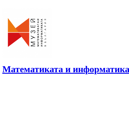
Skip
to
content
Математиката и информатика