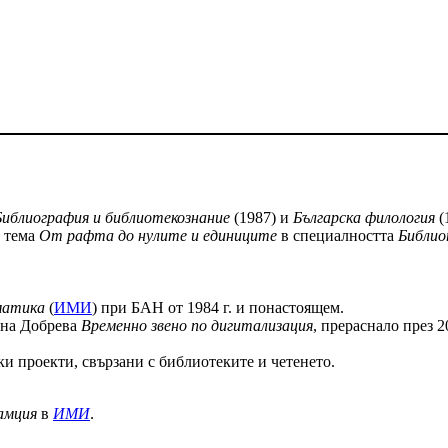
Библиография и библиотекознание
(1987) и
Българска филология
(
а тема
От рафта до нулите и единиците
в специалността
Библио
матика
(
ИМИ
) при БАН от 1984 г. и понастоящем.
лена Добрева
Временно звено по дигитализация
, прераснало през 2
ки проекти, свързани с библиотеките и четенето.
амция
в
ИМИ
.