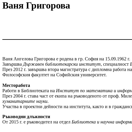
Ваня Григорова
Ваня Ангелова Григорова e родена в гр. София на 15.09.1962 г.
Завършва
Държав
eн библиотекарски институт
, специалност
През 2012 г. завършва втора магистратура с дипломна работа н
Философския факултет на Софийския университет.
Месторабота
Работи в Библиотеката на
Институт по математика и инфор
През 2004 г. става част от екипа на ръководеното от проф. Ми
хуманитарните науки
.
Участва в проектни дейности на института, както и в гражданс
Ръководни длъжности
От 2015 г. е ръководител на отдел
Библиотека и научна информ