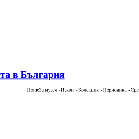
та в България
Home
За музея
Изяви
Колекция
Периодика
Сре