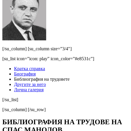
[/su_column] [su_column size=”3/4″]
[su_list icon=”icon: play” icon_color=”#e8531c”]
Кратка справка
Биография
Библиография на трудовете
Другите за него
Лична галерия
[/su_list]
[/su_column] [/su_row]
БИБЛИОГРАФИЯ НА ТРУДОВЕ НА
СПАС МАНОЛОВ