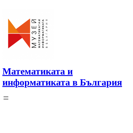
Skip
to
content
Математиката и
информатиката в България