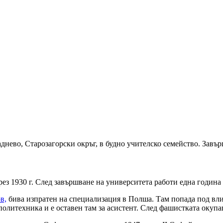
аднево, Старозагорски окръг, в будно учителско семейство. Завър
з 1930 г. След завършване на университета работи една година 
в,
бива изпратен на специализация в Полша. Там попада под вл
олитехника и е оставен там за асистент. След фашистката окупац