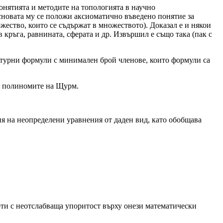
онятията и методите на топологията в научно
основата му се положи аксиоматично въведено понятие за
жество, които се съдържат в множеството). Доказал е и някои
кръга, равнината, сферата и др. Извършил е също така (пак с
батурни формули с минимален брой членове, които формули са
на полиномите на Щурм.
ия на неопределени уравнения от даден вид, като обобщава
боти с неотслабваща упоритост върху онези математически