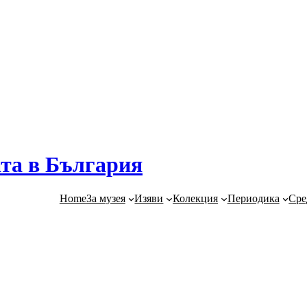
та в България
Home
За музея
Изяви
Колекция
Периодика
Сре