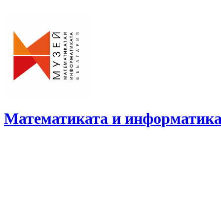
Skip
to
content
Математиката и информатика