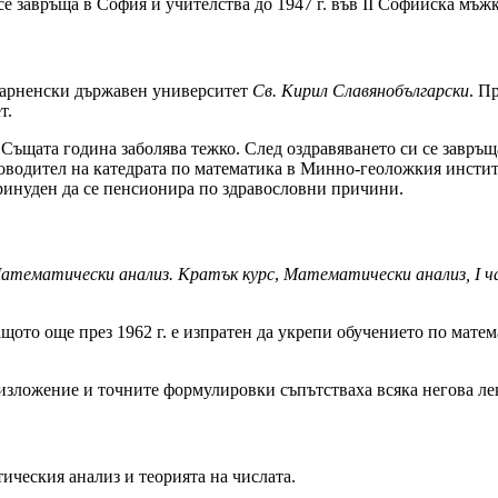
се завръща в София и учителства до 1947 г. във II Софийска мъж
 Варненски държавен университет
Св. Кирил Славянобългарски
. П
т.
. Същата година заболява тежко. След оздравяването си се завръ
ководител на катедрата по математика в Минно-геоложкия институ
принуден да се пенсионира по здравословни причини.
атематически анализ. Кратък курс
,
Математически анализ, I ч
ащото още през 1962 г. е изпратен да укрепи обучението по мат
изложение и точните формулировки съпътстваха всяка негова лек
ическия анализ и теорията на числата.