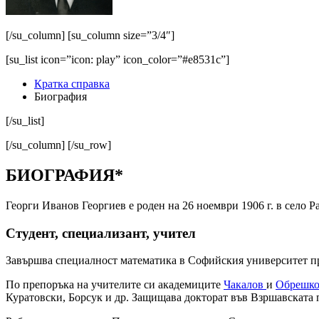
[/su_column] [su_column size=”3/4″]
[su_list icon=”icon: play” icon_color=”#e8531c”]
Кратка справка
Биография
[/su_list]
[/su_column] [/su_row]
БИОГРАФИЯ*
Георги Иванов Георгиев е роден на 26 ноември 1906 г. в село Р
Студент, специализант, учител
Завършва специалност математика в Софийския университет пре
По препоръка на учителите си академиците
Чакалов
и
Обрешко
Куратовски, Борсук и др. Защищава докторат във Взршавската п