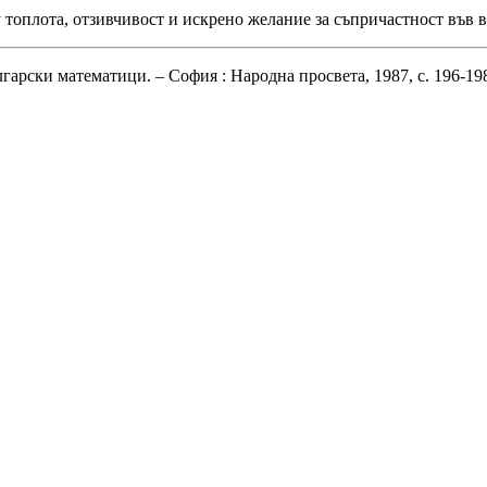
му топлота, отзивчивост и искрено желание за съпричастност във
Български математици. – София : Народна просвета, 1987, с. 196-1