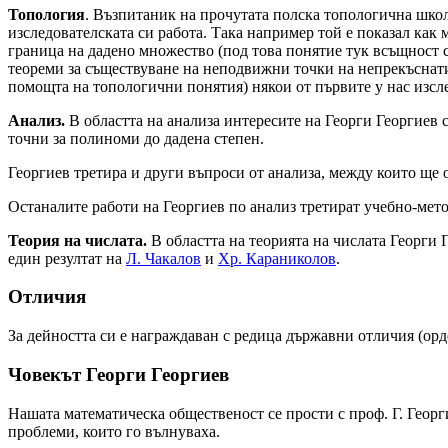
Топология
. Възпитаник на прочутата полска топологична школ
изследователската си работа. Така например той е показал как
граница на дадено множество (под това понятие тук всъщност с
теореми за съществуване на неподвижни точки на непрекъснати 
помощта на топологични понятия) някои от първите у нас изсл
Анализ.
В областта на анализа интересите на Георги Георгиев
точни за полиноми до дадена степен.
Георгиев третира и други въпроси от анализа, между които ще
Останалите работи на Георгиев по анализ третират учебно-мет
Теория на числата.
В областта на теорията на числата Георги 
един резултат на
Л. Чакалов
и
Хр. Караниколов
.
Отличия
За дейността си е награждаван с редица държавни отличия (ор
Човекът Георги Георгиев
Нашата математическа общественост се прости с проф. Г. Георг
проблеми, които го вълнуваха.