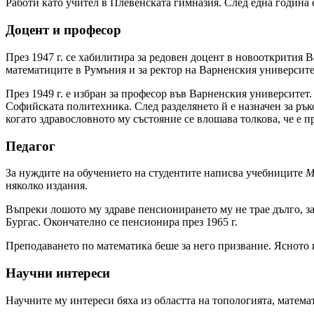
Работи като учител в Плевенската гимназия. След една година 
Доцент и професор
През 1947 г. се хабилитира за редовен доцент в новооткрития
математиците в Румъния и за ректор на Варненския университе
През 1949 г. е избран за професор във Варненския университет
Софийската политехника. След разделянето й е назначен за ръ
когато здравословното му състояние се влошава толкова, че е 
Педагог
За нуждите на обучението на студентите написва учебниците
М
няколко издания.
Въпреки лошото му здраве пенсионирането му не трае дълго, з
Бургас. Окончателно се пенсионира през 1965 г.
Преподаването по математика беше за него призвание. Ясното 
Научни интереси
Научните му интереси бяха из областта на топологията, математ