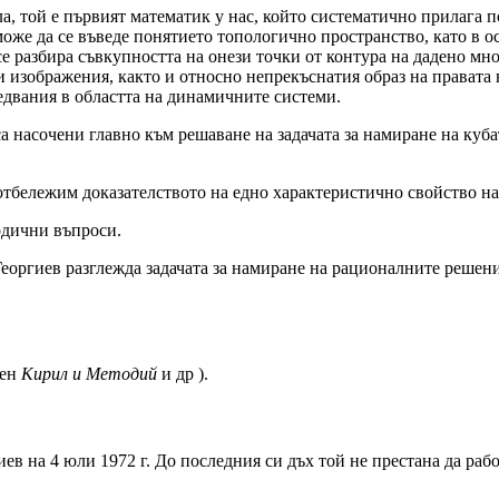
а, той е първият математик у нас, който систематично прилага п
 може да се въведе понятието топологично пространство, като в 
е разбира съвкупността на онези точки от контура на дадено мно
изображения, както и относно непрекъснатия образ на правата в 
едвания в областта на динамичните системи.
 са насочени главно към решаване на задачата за намиране на ку
 отбележим доказателството на едно характеристично свойство 
одични въпроси.
Георгиев разглежда задачата за намиране на рационалните решен
ден
Кирил и Методий
и др ).
иев на 4 юли 1972 г. До последния си дъх той не престана да ра