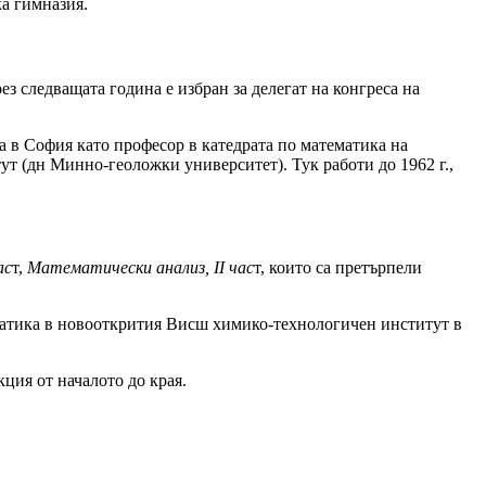
ка гимназия.
рез следващата година е избран за делегат на конгреса на
ща в София като професор в катедрата по математика на
т (дн Минно-геоложки университет). Тук работи до 1962 г.,
ас
т,
Математически анализ, II час
т, които са претърпели
ематика в новооткрития Висш химико-технологичен институт в
ция от началото до края.