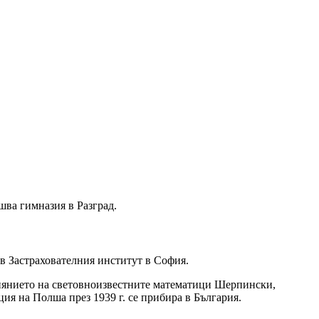
шва гимназия в Разград.
в Застрахователния институт в София.
иянието на световноизвестните математици Шерпински,
ия на Полша през 1939 г. се прибира в България.