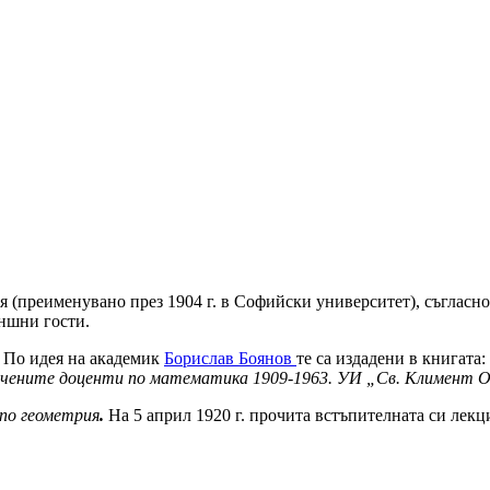
я (преименувано през 1904 г. в Софийски университет), съгласно
ъншни гости.
. По идея на академик
Борислав Боянов
те са издадени в книгата
чените доценти по математика 1909-1963. УИ „Св. Климент Охр
по геометрия
.
На 5 април 1920 г. прочита встъпителната си лек