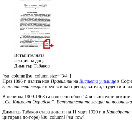
Встъпителната
лекция на доц.
Димитър Табаков
[/su_column][su_column size=”3/4″]
През 1896 г. излиза нов
Правилник
на
Висшето училище
в Софи
встъпителна лекция
пред всички преподаватели, студенти и в
В периода 1909-1963 са изнесени общо 14 встъпителни лекции
„Св. Климент Охридски”. Встъпителните лекции на новоназна
Димитър Табаков става доцент на 11 март 1920 г. в
Катедрата 
цитирана по-горе).[/su_column] [/su_row]