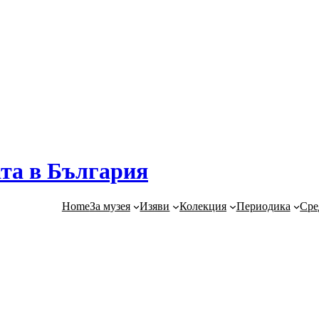
та в България
Home
За музея
Изяви
Колекция
Периодика
Сре