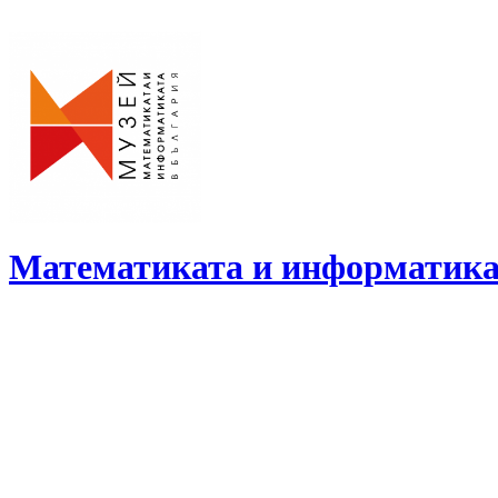
Skip
to
content
Математиката и информатика