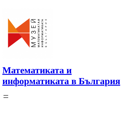
Skip
to
content
Математиката и
информатиката в България