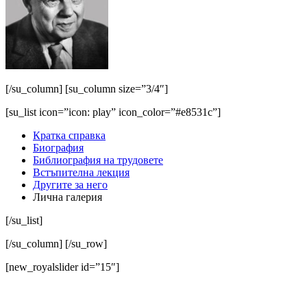
[/su_column] [su_column size=”3/4″]
[su_list icon=”icon: play” icon_color=”#e8531c”]
Кратка справка
Биография
Библиография на трудовете
Встъпителна лекция
Другите за него
Лична галерия
[/su_list]
[/su_column] [/su_row]
[new_royalslider id=”15″]