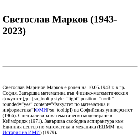
Светослав Марков (1943-
2023)
Светослав Маринов Марков е роден на 10.05.1943 г. в гр.
София. Завършва математика във Физико-математическия
факултет (дн. [su_tooltip style=”light” position=”north”
rounded=”yes” content=”Факултет по математика и
информатика”]
ФМИ
[/su_tooltip]) на Софийския университет
(1966). Специализира математическо моделиране в
Кеймбридж (1971). Завършва свободна аспирантура към
Единния център по математика и механика (ЕЦММ, вж
История на ИМИ
) (1979).