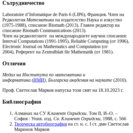
Сътрудничество
Laboratoire d’Infomatique de Paris 6 (LIP6), Франция. Член на
Редколегия
Математика
на издателство Наука и изкуство
(1975-1988), списание Biomath (2013). Главен редактор на
списание Biomath Communications (2013).
Член на редколегиите на международните научни списания:
Interval Computations (1991-1995), Reliable Computing (от 1996),
Electronic Journal on Mathematics and Computation (от
2004), Референт на Zentralblatt für Mathematik (от 1981).
Отличия
Медал на Института по математика и
информатика (
ИМИ
), Българска академия на науките
(2010).
Проф. Светослав Марков напуска този свят на 18.10.2023 г.
Библиография
Алманах на СУ
Климент Охридски
. Том ІI, И
–
О. –
София : Унив. изд.
Св. Климент Охридски
, 1988, с. 566
Творческа автобиография
на ст. н. с. I ст. дмн Светослав
Маринов Марков