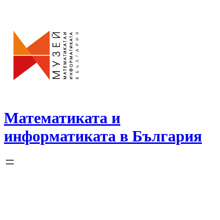
Skip
to
content
Математиката и
информатиката в България