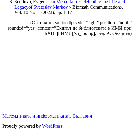
Sendova, Evgenia.
In Memoriam: Celebrating the Life and
Legacyof Svetoslav Markov
.// Biomath Communications,
Vol. 10 No. 1 (2023), pp. 1-17
(Съставил: [su_tooltip style=”light” position=”north”
rounded=”yes” content=”Екипът на библиотеката в ИМИ при
БАН”]БИМИ[/su_tooltip]; ред. А. Овадиев)
Математиката и информатиката в България
Proudly powered by
WordPress