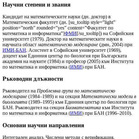
Научни степени и звания
Кандидат на математическите науки (дн. доктор) в
Математическия факултет (дн. [su_tooltip style=”light”
position=”north” rounded=”yes” content=”Факултет по
математика и информатика”]
ФМИ
[/su_tooltip]) на Софийския
университет (1979). Доктор на математическите науки в
научната област
математическо моделиране
(дмн, 2004) при
ИМИ-БАН
. Асистент в Софийския университет (1969),
доцент към Единния център по биология при Българската
академия на науките (1984) и професор (2005) към Института
по математика и информатика (
ИМИ
) при БАН.
Ръководни длъжности
Ръководител на
Проблемна група по математическо
моделиране
(1984–1989) и на секция
Математически модели в
биологията
(1989–1995) към Единния център по биология при
БАН. Ръководител на секция
Биоматематика
към Института
по математика и информатика (
ИМИ
) при БАН (1996–2010).
Основни научни направления
Интегрален анализ, Числени методи с верификация,