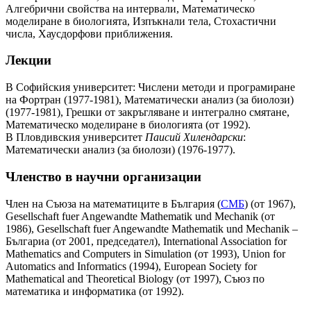
Алгебрични свойства на интервали, Математическо
моделиране в биологията, Изпъкнали тела, Стохастични
числа, Хаусдорфови приближения.
Лекции
В Софийския университет: Числени методи и програмиране
на Фортран (1977-1981), Математически анализ (за биолози)
(1977-1981), Грешки от закръгляване и интегрално смятане,
Математическо моделиране в биологията (от 1992).
В Пловдивския университет
Паисий Хилендарски
:
Математически анализ (за биолози) (1976-1977).
Членство в научни организации
Член на Съюза на математиците в България (
СМБ
) (от 1967),
Gesellschaft fuer Angewandte Mathematik und Mechanik (от
1986), Gesellschaft fuer Angewandte Mathematik und Mechanik –
Българиа (от 2001, председател), International Association for
Mathematics and Computers in Simulation (от 1993), Union for
Automatics and Informatics (1994), European Society for
Mathematical and Theoretical Biology (от 1997), Съюз по
математика и информатика (от 1992).