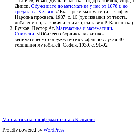
*
Ганчев, Иван, Диана Раковска, Тодор Стоилов, Йордан
Динов.
Обучението по математика у нас от 1878 г. до
средата на ХХ век
. // Български математици. – София :
Народна просвета, 1987, c. 16 (тук извадки от текста,
добавени подзаглавия и снимка, съставил Р. Калтинска).
Бучков, Нестор Ат.
Математика и математици.
Спомени.
//Юбилеен сборникъ на физико-
математическото дружество въ София по случай 40
годишния му юбилей, София, 1939, с. 91-92.
Математиката и информатиката в България
Proudly powered by
WordPress