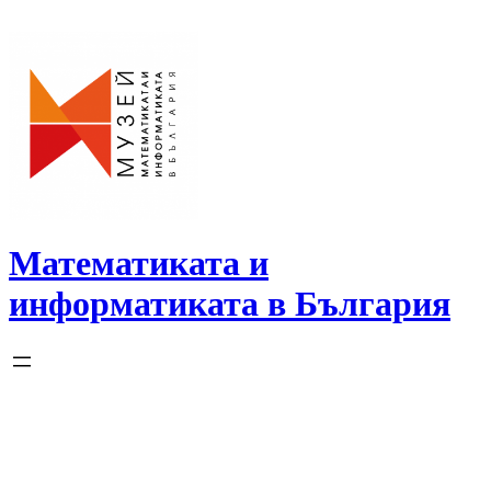
Skip
to
content
Математиката и
информатиката в България