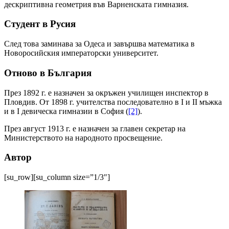
дескриптивна геометрия във Варненската гимназия.
Студент в Русия
След това заминава за Одеса и завършва математика в
Новоросийския императорски университет.
Отново в България
През 1892 г. е назначен за окръжен училищен инспектор в
Пловдив. От 1898 г. учителства последователно в I и II мъжка
и в I девическа гимназии в София (
[2]
).
През август 1913 г. е назначен за главен секретар на
Министерството на народното просвещение.
Автор
[su_row][su_column size=”1/3″]