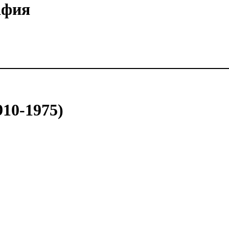
афия
0-1975)