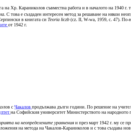
а на Хр. Караниколов съвместна работа и в началото на 1940 г. 
ла
. С това е създаден интересен метод за решаване на някои нео
Серпински в книгата си
Teoria liczb
(cz. II, W-wa, 1959, с. 47). 
ките
от 1942 г.
колов с
Чакалов
продължава дълги години. По решение на учител
ултет
на Софийския университет Министерството на народното п
орията на неопределените уравнения
и през март 1942 г. му се п
ожения на мето­да на Чакалов-Караниколов и с това създава но