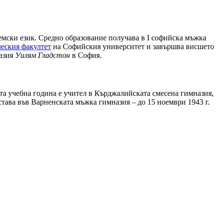
емски език. Средно образование получава в I софийска мъжка
еския факултет
на Софийския универ­ситет и завършва висшето
назия
Уилям Гладстон
в София.
та учебна година е учител в Кърджалийската смесена гимназия,
 остава във Варненската мъжка гимназия – до 15 ноември 1943 г.