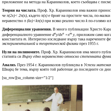
приложение на метода на Караниколов, което съобщава с писм
Теория на числата.
Проф. Хр. Караниколов има важни приноси в
че
π(2x)< 2π(x)
, където
π(x)
е
броят на простите числа, по-малки
неравенство
π (kx)<kπ(x)
при всяко реално число
k
по-голямо ил
Диференциални уравнения.
В много публикации Христо Карани
n
n
m
диференциалното уравнение
d
y/dx
=х
у
, приложим само ког
константата
m
. Интересно изследване върху така наре­чените
экспериментальной и теоре­тической физики
през 1955 г.
Нули на полиномите.
Проф. Хр. Караниколов има много публика
статията си
Върху едно неравенство относно степенната функ
Анализ.
През 1954 г. Караниколов публикува в
Успехи математ
Шварц бе тема, върху която той работеше до последните си дни
[su_row][su_column size=”1/2″]