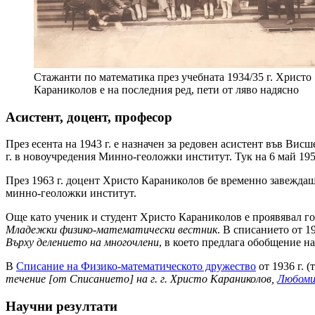
Стажанти по математика през учебната 1934/35 г. Христо
Караниколов е на последния ред, пети от ляво надясно
Асистент, доцент, професор
През есента на 1943 г. е назначен за редовен асистент във Вис
г. в новоучредения Минно-геоложки институт. Тук на 6 май 1954 
През 1963 г. доцент Христо Караниколов бе временно завеждащ к
минно-геоложки институт.
Още като ученик и студент Христо Караниколов е проявявал го
Младежки физико-математически вестник
. В списанието от 1
Върху делението на многочлени
, в което предлага обобщение н
В
Списание на Физико-математическото дружество
от 1936 г. (т
течение [от Списанието] на г. г. Христо Караниколов,
Любоми
Научни резултати