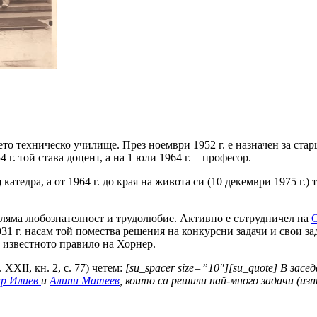
шето техническо училище. През ноември 1952 г. е назначен за ст
г. той става доцент, а на 1 юли 1964 г. – професор.
атедра, а от 1964 г. до края на живота си (10 декември 1975 г.)
ляма любозна­телност и трудолюбие. Активно е сътрудничел на
С
931 г. насам той помества решения на конкурсни задачи и свои за
а известното правило на Хорнер.
. ХХІІ, кн. 2, с. 77) четем:
[su_spacer size=”10″][su_quote]
В засед
р Илиев
и
Алипи Матеев
, които са решили най-много задачи (из