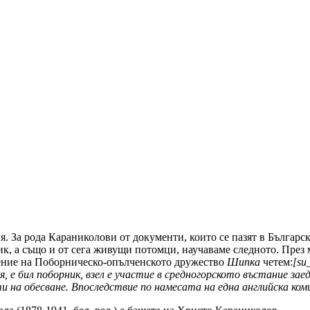
я. За рода Караниколови от документи, които се пазят в Българ
, а също и от сега живущи потомци, научаваме следното. През м
рение на Поборническо-опълченското дружество
Шипка
четем:
[su
, е бил поборник, взел е участие в средногорското въстание заед
и на обесване. Впоследствие по намесата на една английска коми