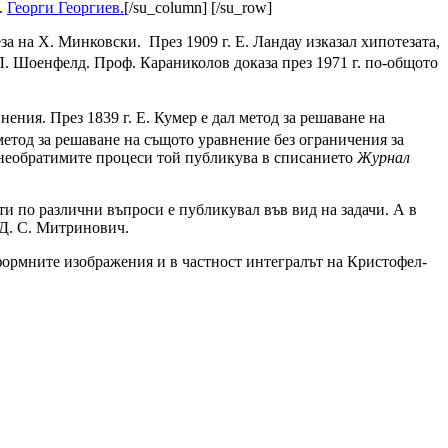
.
Георги Георгиев.
[/su_column] [/su_row]
а на X. Минковски. Прeз 1909 г. Е. Ландау изказал хипотезата,
 Л. Шоенфелд. Проф. Караниколов доказа през 1971 г.
по-общото
ния. През 1839 г. Е. Кумер е дал метод за решаване на
метод за решаване на същото урав­нение без ограничения за
необра­тимите процеси той публикува в списанието
Журнал
 по различни въпроси е публикувал във вид на зада­чи. А в
 Д. С. Митринович.
ормните изображения и в частност ин­тегралът на Кристофел-