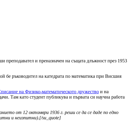
арши преподавател и преназначен на същата длъжност през 1953
 той бе ръководител на катед­рата по математика при Висшия
писание на Физико-математическото дружество
и на
дачи. Там като студент публикува и първата си научна работа
анието от 12 октомври 1936 г. реши се да се даде по едно
питни и неизпитни)
.
[/su_quote]