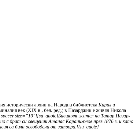
ския исторически архив на Народна библиотека
Кирил и
иналия век (XIX в., бел. ред.) в Пазарджик е живял Никола
_spacer size=”10″][su_quote]
Бившият жител на Татар Пазар­
но с брат си свещеник Атанас Ка­раниколов през 1876 г. и като
сия са били освободени от затвора.[/su_quote]