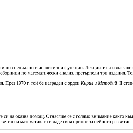
о и по специ­ални и аналитични функции. Лекциите си изнасяше 
е сборници по математически анализ, претърпели три издания. Той
я. През 1970 г. той бе награден с орден
Кирил и Методий
II степ
 си да оказ­ва помощ. Отнасяше се с голямо внимание както към 
осветил на математиката и даде своя принос за нейното развитие.