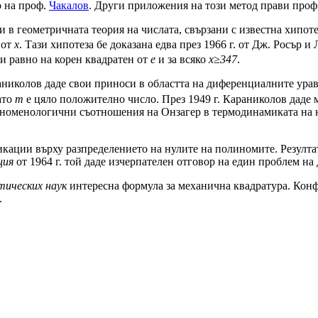
о на проф.
Чакалов
. Други прило­жения на този метод прави проф
 геометричната теория на числа­та, свързани с известна хипотез
 от
x
. Тази хипотеза бе доказана едва през
1966 г. от Дж. Росър и
и равно на корен квадратен от
е
и за всяко
x≥347
.
колов даде свои приноси в областта на диференциалните уравне
ато
m
е цяло поло­жително число. През 1949 г. Караниколов даде 
 феноменологични съотношения на Онзагер в термодинамиката на 
ции върху разпределението на ну­лите на полиномите. Резултати
ция
от 1964 г. той даде изчерпателен отговор на един проблем на
ических наук
интерес­на формула за механична квадратура. Конф
.