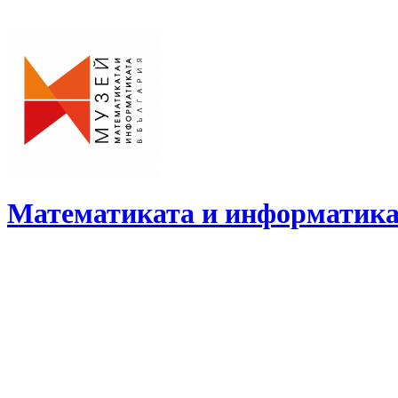
Skip
to
content
Математиката и информатика