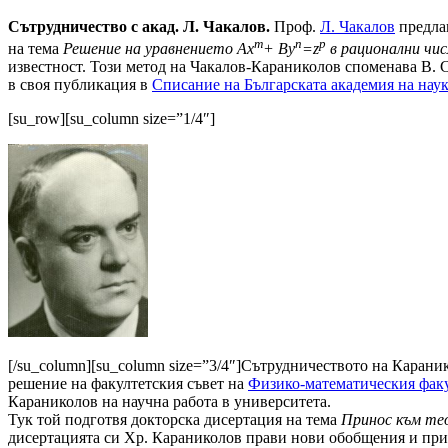
Сътрудничество с акад. Л. Чакалов.
Проф.
Л. Чакалов
предлаг
m
n
p
на тема
Решение на уравнението Ax
+ By
=z
в рационални чис
известност. Този метод на Чакалов-Караниколов споменава В. 
в своя публикация в
Списание на Бъл­гарската академия на нау
[su_row][su_column size=”1/4″]
[/su_column][su_column size=”3/4″]Сътрудничеството на Карани
решение на факултетския съвет на
Физико-математическия фак
Караниколов на научна работа в университета.
Тук той подготвя докторска дисертация на тема
Принос към те
дисертацията си Хр. Караниколов прави нови обобщения и прил