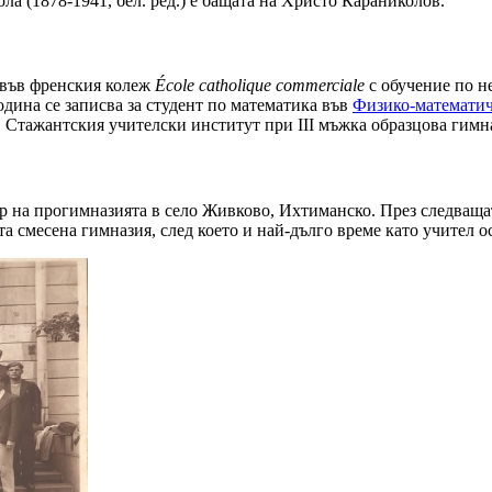
а (1878-1941, бел. ред.) е бащата на Христо Караниколов.
, във френския колеж
École catholique com­merciale
с обучение по н
одина се записва за студент по математика във
Физико-математич
т в Стажантския учителски институт при III мъжка образцова гим
р на прогим­назията в село Живково, Ихтиманско. През следваща
ата смесена гимназия, след което и най-дълго време като учи­тел