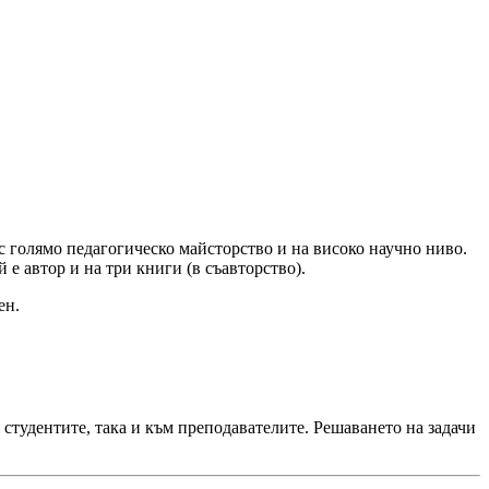
с голямо педагогическо майсторство и на високо научно ниво.
 е автор и на три книги (в съавторство).
ен.
студентите, така и към пре­подавателите. Решаването на задачи