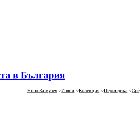
та в България
Home
За музея
Изяви
Колекция
Периодика
Сре