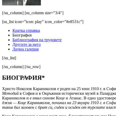
[/su_column] [su_column size=”3/4″]
[su_list icon=”icon: play” icon_color=”#e8531c”]
Кратка справка
Биография
Библиография на трудовете
Другите за него
Лична галерия
[/su_list]
[/su_column] [/su_row]
БИОГРАФИЯ*
Христо Николов Караниколов е роден на 25 юни 1910 г. в Софи
Методий
в София и в Окръжния исторически музей в Пазарджик
Караниколов и е имал синове Коце и Атанас. В едно удостове
джик — Коце Караниколов, починал на 23 януари 1910 г. в София
такъв бил заловен с брат си, съден и осъден от турските власт