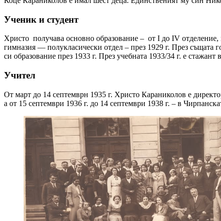
Коце Караниколов е имал шест деца. Единственият му син Никол
Ученик и студент
Христо получава основ­но образование – от I до IV отделение
гим­назия — полукласически отдел – през 1929 г. През същата г
си образование през 1933 г. През учебната 1933/34 г. е стажан
Учител
От март до 14 септемврн 1935 г. Христо Караниколов е директо
а от 15 септември 1936 г. до 14 септември 1938 г. – в Чирпанск