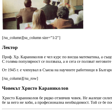
[/su_column][su_column size=”1/2″]
Лектор
Проф. Хр. Караниколов е чел курс по висша математика, а същ
С голяма популярност се ползваха, а и сега ce ползват неговит
От 1945 г. е членувал в Съюза на научните работници в Българи
[/su_column][/su_row]
Човекът Христо Караниколов
Христо Караниколов бе рядко отзивчив човек. Не жалеше силите
бе за него не хоби, а професионална необхо­димост. Той се бе п