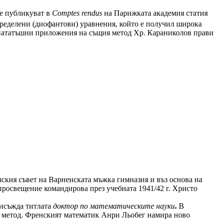
те публикуват в
Comptes rendus
на Парижката академия статия
пределени (диофантови) уравнения, който е полу­чил широка
По-нататъшни приложе­ния на същия метод Хр. Караниколов прави
ския съвет на Варненската мъжка гимназия и въз основа на
росвещение командирова през учебната 1941/42 г. Христо
рисъжда титлата
доктор по математическите науки
.
В
в метод. Френският математик Анри Льобег намира ново