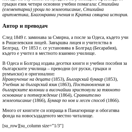
гръцки език четири основни учебни помагала:
Стихийни
(елементарни) уроци по землеописание
,
Стихийна
аритметика
,
Благонравни учения
и
Кратка священа история
.
Автор и преводач
След 1849 г. заминава за Смирна, а после за Одеса, където учи
в Ришелевския лицей. Завършва лицея и учителства в
Белград. От 1853 г. се установява в Болград (Бесарабия),
където е учител в местното взаимно училище.
В Одеса и Болград издава десетки книги и учебни пособия за
българските училища – преводни (от руски, гръцки и
румънски) и оригинални
:
Нравоучение на децата
(1853),
Българский буквар
(1853),
Учебник за българский язик
(1863),
Постановления за
българските колонии и височайши христовули за тяхното
основание и потверждение
(1864),
Сравнително
землеописание
(1866),
Буквар по нов и лесен способ
(1866).
Много от книгите си изпраща в Панагюрище и обогатява
фонда на новосъздаденото местно читалище.
[su_row][su_column size=”1/3″]