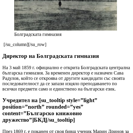
Болградската гимназия
[/su_column][/su_row]
Директор на Болградската гимназия
На 3 май 1859 г. официално е открита Болградската централна
българска гимназия. За временен директор е назначен Сава
Радулов, който се откроява от другите кандидати със своята
последователност да се запази изцяло преподаването по
всички предмети само и единствено на български език.
Учредител на [su_tooltip style=”light”
position=”north” rounded=”yes”
content=”Българско книжовно
дружество”]БКД[/su_tooltip]
През 1869 г. е поканен от своя бивш ученик Марин Дринов за