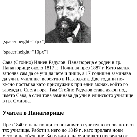
[spacer height=”7px”]
[spacer height=”10px”]
Сава (Стойно) Илиев Радулов–Панагюреца е роден в гр.
Панагюрище около 1817 г. Починал през 1887 г. Като малък
започва сам да се учи да чете и пише, а 17-годишен заминава
да учи в училище, вероятно в Пазарджик. Две години по-
късно постъпва като прислужник при едни монах, който го
завежда в Света гора. Там Стойно Радулов става дякон под
името Сава, а след това заминава да учи в елинското училище
в гр. Смирна.
Учител в Панагюрище
През 1840 г. панагюрци го поканват за учител в основаното от
тях училище. Работи в него до 1849 г., като прилага нови
методи на обучение. За нуждите на училището превежда от