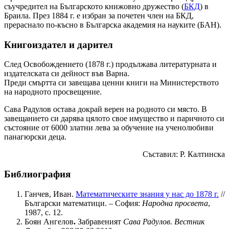
съучредител на Българското книжовно дружество (
БКД
) в
Браила. През 1884 г. е избран за почетен член на БКД,
прераснало по-късно в Българска академия на науките (БАН).
Книгоиздател и дарител
След Освобождението (1878 г.) продължава литературната и
издателската си дейност във Варна.
Преди смъртта си завещава ценни книги на Министерството
на народното просвещение.
Сава Радулов остава докрай верен на родното си място. В
завещанието си дарява цялото свое имущество и паричното си
състояние от 6000 златни лева за обучение на ученолюбиви
панагюрски деца.
Съставил: Р. Калтинска
Библиография
Ганчев, Иван.
Математическите знания у нас до 1878 г.
//
Български математици. – София:
Народна просвета
,
1987, с. 12.
Боян Ангелов
.
Забравеният
Сава Радулов. Вестник