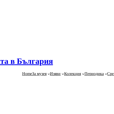
та в България
Home
За музея
Изяви
Колекция
Периодика
Сре