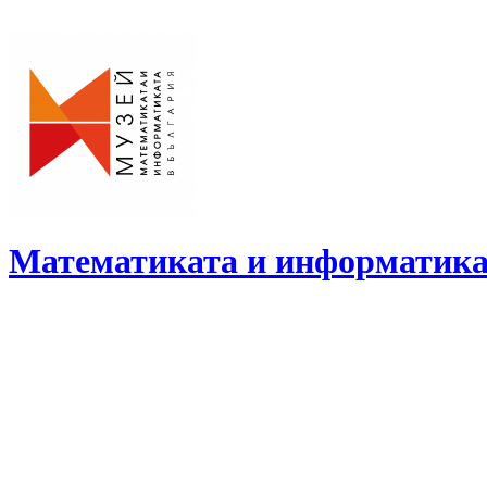
Skip
to
content
Математиката и информатика