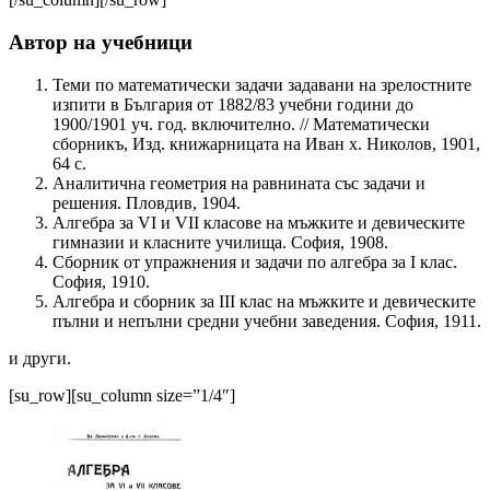
Автор на учебници
Теми по математически задачи задавани на зрелостните
изпити в България от 1882/83 учебни години до
1900/1901 уч. год. включително. // Математически
сборникъ, Изд. книжарницата на Иван х. Николов, 1901,
64 с.
Аналитична геометрия на равнината със задачи и
решения. Пловдив, 1904.
Алгебра за VI и VII класове на мъжките и девическите
гимназии и класните училища. София, 1908.
Сборник от упражнения и задачи по алгебра за I клас.
София, 1910.
Алгебра и сборник за III клас на мъжките и девическите
пълни и непълни средни учебни заведения. София, 1911.
и други.
[su_row][su_column size=”1/4″]