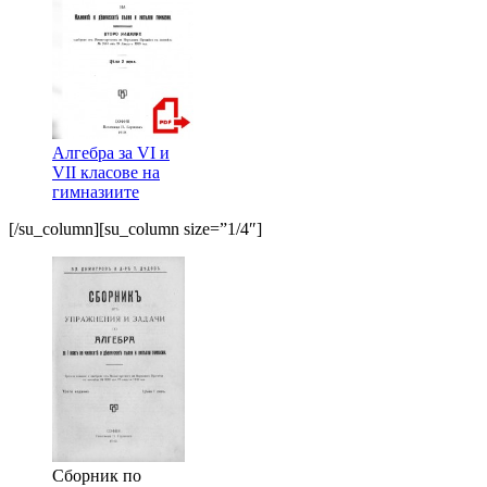
Алгебра за VI и
VII класoве на
гимназиите
[/su_column][su_column size=”1/4″]
Сборник по