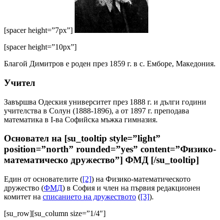
[spacer height=”7px”]
[spacer height=”10px”]
Благой Димитров е роден през 1859 г. в с. Емборе, Mакедония.
Учител
Завършва Одеския университет през 1888 г. и дълги години
учителства в Coлун (1888-1896), а от 1897 г. преподава
математика в I-ва Софийска мъжка гимназия.
Основател на [su_tooltip style=”light”
position=”north” rounded=”yes” content=”Физико-
математическо дружество”] ФМД [/su_tooltip]
Един от основателите (
[2]
) на Физико-математическото
дружество (
ФМД
) в София и член на първия редакционен
комитет на
списанието на дружеството
(
[3]
).
[su_row][su_column size=”1/4″]