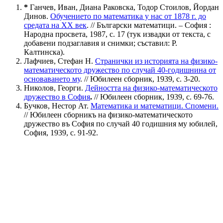
*
Ганчев, Иван, Диана Раковска, Тодор Стоилов, Йордан
Динов.
Обучението по математика у нас от 1878 г. до
средата на ХХ век
. // Български математици. – София :
Народна просвета, 1987, c. 17 (тук извадки от текста, с
добавени подзаглавия и снимки; съставил: Р.
Калтинска).
Лафчиев, Стефан Н.
Странички из историята на физико-
математическото дружество по случай 40-годишнина от
основаването му
. // Юбилеен сборник, 1939, с. 3-20.
Николов, Георги.
Дейността на физико-математическото
дружество в София
.
// Юбилеен сборник, 1939, с. 69-76.
Бучков, Нестор Ат.
Математика и математици. Спомени.
// Юбилеен сборникъ на физико-математическото
дружество въ София по случай 40 годишния му юбилей,
София, 1939, с. 91-92.