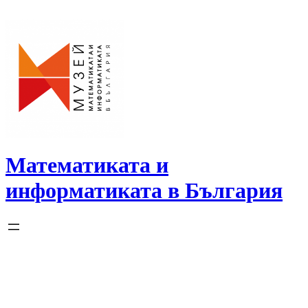
Skip
to
content
Математиката и
информатиката в България