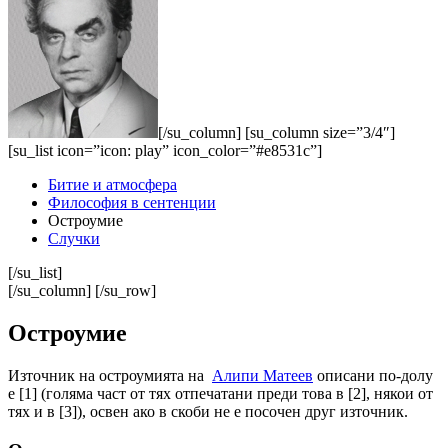
[/su_column] [su_column size=”3/4″]
[su_list icon=”icon: play” icon_color=”#e8531c”]
Битие и атмосфера
Философия в сентенции
Остроумие
Случки
[/su_list]
[/su_column] [/su_row]
Остроумие
Източник на остроумията на
Алипи Матеев
описани по-долу
е [1] (голяма част от тях отпечатани преди това в [2], някои от
тях и в [3]), освен ако в скоби не е посочен друг източник.