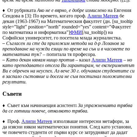
♦ От рубриката
Ако не е вярно, е добре измислено
на Евгения
Сендова в [3]: По времето, когато проф.
Алипи Матеев
бе
декан (1963-1967) на Математическия факултет (дн. [su_tooltip
style=”light” position=”north” rounded=”yes” content=”Факултет
по математика и информатика”]
ФМИ
[/su_tooltip]) на
Софийски университет, го посетила млада журналистка.
–
Съгласен ли сте да приложим метода на д-р Лозанов за
преподаване на чужди езици по време на сън и в часовете по
математика тук? –
попитала тя професора
.
–
Като декан нямам нищо против –
казал
Алипи Матеев
– но
като преподавател отсега Ви гарантирам, че експериментът
Ви е обречен на неуспех. Аз вече 30 г. обучавам студентите си
в заспало състояние и досега не съм постигнал положителни
резултати.
Съвети
♦ Съвет към начинаещия асистент
:
За упражненията трябва
да се готвиш повече, отколкото трябва.
♦ Проф.
Алипи Матеев
използваше интересни метафори, за
да изясни някои математически понятия. След като установи,
че повечето студенти от първи курс се затрудняват да дадат