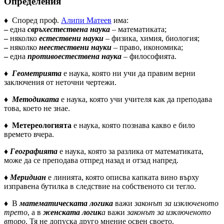
Определения
♦ Според проф.
Алипи Матеев
има:
–
една
свръхестествена наука
– математиката;
–
няколко
естествени науки
– физика, химия, биология;
–
няколко
неестествени науки
– право, икономика;
–
една
противоестествена наука
– философията.
♦
Геометрията
е наука, която ни учи да правим верни
заключения от неточни чертежи.
♦
Методиката
е наука, която учи учителя как да преподава
това, което не знае.
♦
Метереологията
е наука, която познава какво е било
времето вчера.
♦
Географията
е наука, която за разлика от математиката,
може да се преподава отпред назад и отзад напред.
♦
Меридиан
е линията, която описва капката вино върху
изправена бутилка в следствие на собственото си тегло.
♦ В
математическата логика
важи
законът за изключеното
трето
, а в
женската логик
а
важи
законът за изключеното
второ
. Тя не допуска друго мнение освен своето.