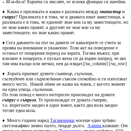
–
М-м-да-а! Хората си мислят, че всички функции са линейни.
♦ Каква е приликата и каква е разликата между
министър
и
съпруг
? Приликата е в това, че и двамата имат заместници, а
разликата е в това, че единият знае кои са му заместниците, но
не знае какво правят, а другият не знае кои са му
заместниците, но знае какво правят.
♦ Сега даването на път на дамите от кавалерите се счита за
проява на внимание и уважение. Този акт на поведение е
останал от пещерния период на хората. Тогава мъжът, при
влизане в пещерата, е пускал жена си да върви напред, че ако
там има вълци или мечки, нея да изядат.[/su_column] [/su_row]
♦
Х
ората приемат думите
съавтор, съученик,
състудент
или
съгражданин с
ъвсем спокойно и ги използват
много често. Никой обаче не казва на човек, с когото живеят
на една улица,
съуличник
.
По този повод е много интересен произходът на думите
съпруг
и
съпруга
. Те произхождат от думата
съвпряг,
т.е
.
впрегнати заедно в един хомот, както два вола заедно
теглят една кола.
♦ Много години наред
Тагамлицки
носеше едно хубаво
светлокафяво зимно палто, твърде дълго.
Алипи
казваше:
От
време на време палтото на
Тагамлицки
става модерно. (
[2]).