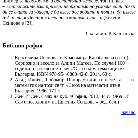
пример за
необходимо и достатъчно условие
, той ни каза:
–
Ето ви житейски пример: необходимото условие един човек
да се счита за удавен, е да влезе във водата
n
пъти и да излезе
n
-1
пъти, където
n
е цяло положително число.
(Евгения
Сендова в [3])
.
Съставил: Р. Калтинска
Библиография
Красимира Иванова и Красимира Карабашева (съст.).
Сериозно и весело за Алипи Матеев. По случай 100
години от рождението му. //Съюз на математиците в
България, ISBN 978-954-8880-42-8, 2014, 63 с.
Акад. Илиев, Любомир. Панорама жива в паметта ….. и
математик на този свят. //Съюз на математиците в
България, 1986, 171 с.
Жен-И-Сен. Смях на куб. //София, 2012, 44 с. (
Жен-И-
Сен
е псевдоним на Евгения Сендова
–
ред. бел.)
начало