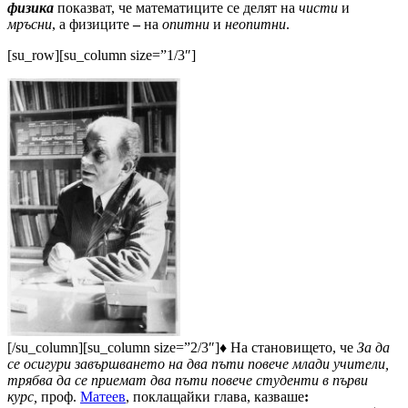
физика
показват, че математиците се делят на
чисти
и
мръсни
, а физиците
–
на
опитни
и
неопитни
.
[su_row][su_column size=”1/3″]
[/su_column][su_column size=”2/3″]♦ На становището, че
За да
се осигури завършването на два пъти повече млади учители,
трябва да се приемат два пъти повече студенти в първи
курс,
проф.
Матеев
, поклащайки глава, казваше
: