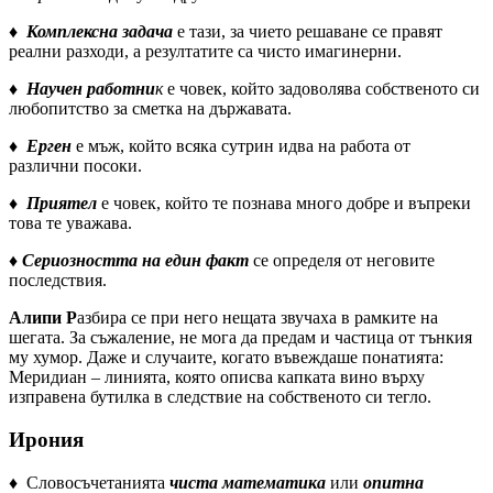
♦
Комплексна задача
е тази, за чието решаване се правят
реални разходи, а резултатите са чисто имагинерни.
♦
Научен работни
к
е човек, който задоволява собственото си
любопитство за сметка на държавата.
♦
Ерген
е мъж, който всяка сутрин идва на работа от
различни посоки.
♦
Приятел
е човек, който те познава много добре и въпреки
това те уважава.
♦
Сериозността на един факт
се определя от неговите
последствия.
Алипи Р
азбира се при него нещата звучаха в рамките на
шегата. За съжаление, не мога да предам и частица от тънкия
му хумор. Даже и случаите, когато въвеждаше понатията:
Меридиан – линията, която описва капката вино върху
изправена бутилка в следствие на собственото си тегло.
Ирония
♦ Словосъчетанията
чиста математика
или
опитна