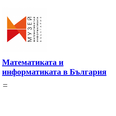
Skip
to
content
Математиката и
информатиката в България