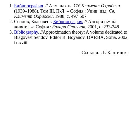
Библиография
. // Алманах на СУ
Климент Охридски
(1939–1988). Том ІII, П-Я. – София : Унив. изд.
Св.
Климент Охридски
, 1988, с. 497-507
Сендов, Благовест.
Библиография.
// Алгоритъм на
живота. – София :
Захари Стоянов
, 2001, с. 233-248
Bibliography.
//Approximation theory: A volume dedicated to
Blagovest Sendov. Editor B. Boyanov. DARBA, Sofia, 2002,
ix-xviii
Съставил: Р. Калтинска