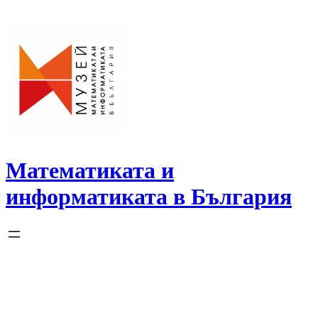
Skip
to
content
Математиката и
информатиката в България