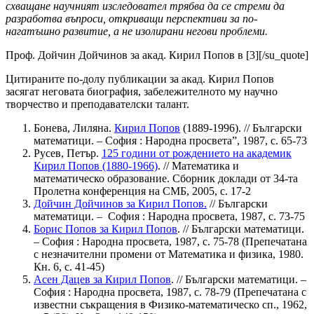
схващане научният
изследовател трябва да се стреми да
разработва въпроси, откриващи перспективи за по-
нагатъшно развитие, а не изолирани негови проблеми.
Проф. Дойчин Дойчинов за акад. Кирил Попов в [3][/su_quote]
Цитираните по-долу публикации за акад. Кирил Попов
засягат неговата биография, забележителното му научно
творчество и преподавателски талант.
Бонева, Лиляна.
Кирил Попов
(1889-1996). // Български
математици. – София : Народна просвета”, 1987, с. 65-73
Русев, Петър.
125 години от рождението на академик
Кирил Попов (1880-1966)
. // Математика и
математическо образование. Сборник доклади от 34-та
Пролетна конференция на СМБ, 2005, с. 17-2
Дойчин Дойчинов за Кирил Попов.
// Български
математици. – София : Народна просвета, 1987, с. 73-75
Борис Попов за Кирил Попов
. // Български математици.
– София : Народна просвета, 1987, с. 75-78 (Препечатана
с незначителни промени от Математика и физика, 1980.
Кн. 6, с. 41-45)
Асен Дацев за Кирил Попов
. // Български математици. –
София : Народна просвета, 1987, с. 78-79 (Препечатана с
известни съкращения в Физико-математическо сп., 1962,