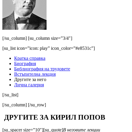
[/su_column] [su_column size=”3/4″]
[su_list icon=”icon: play” icon_color=”#e8531c”]
Кратка справка
Биография
Библиография на трудовете
Встъпителна лекция
Другите за него
Лична галерия
[/su_list]
[/su_column] [/su_row]
ДРУГИТЕ ЗА КИРИЛ ПОПОВ
[su_spacer size=”10″][su_quote]
В неговите лекции