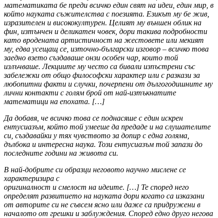
математиката бе преди всичко един свят на идеи, един мир, в
който науката съжителства с поезията. Езикът му бе жив,
изразителен и висококултурен. Целият му външен облик на
фин, изтънчен и деликатен човек, дори такива подробности
като вродената артистичност на жестовете или мекият
му, едва усещащ се, източно-български изговор – всичко това
заедно взето създаваше онзи особен чар, които той
излъчваше. Лекциите му често са бивали изпъстрени със
забележки от общо философски характер или с разкази за
любопитни факти и случки, почерпени от дългогодишните му
лични контакти с голям брой от най-изтъкнатите
математици на епохата.
[…]
Да добавя, че всичко това се поднасяше с един искрен
ентусиазъм, който той умееше да предаде и на слушателите
си, създавайки у тях чувството за допир с една голяма,
дълбока и интересна наука. Този ентусиазъм той запази до
последните години на живота си.
В най-добрите си образци неговото научно мислене се
характеризира с
оригиналност и смелост на идеите
.
[…]
Те според него
определят развитието на науката дори когато са
изказани
от авторите си не съвсем ясно или даже са придружени в
началото о
т
грешки и заблуждения. Според едно друго негова