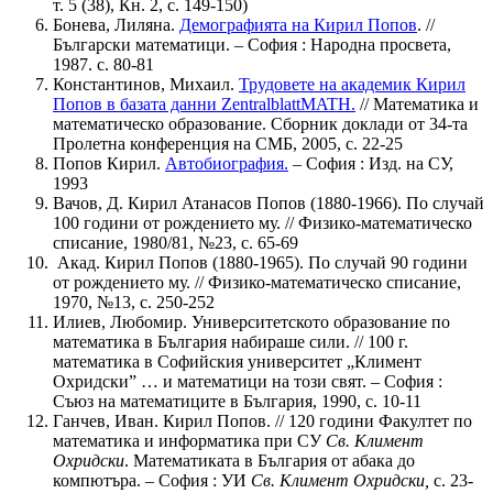
т. 5 (38), Кн. 2, с. 149-150)
Бонева, Лиляна.
Демографията на Кирил Попов
. //
Български математици. – София : Народна просвета,
1987. с. 80-81
Константинов, Михаил.
Трудовете на академик Кирил
Попов в базата данни ZentralblattMATH.
// Математика и
математическо образование. Сборник доклади от 34-та
Пролетна конференция на СМБ, 2005, с. 22-25
Попов Кирил.
Автобиография.
– София : Изд. на СУ,
1993
Вачов, Д. Кирил Атанасов Попов (1880-1966). По случай
100 години от рождението му. // Физико-математическо
списание, 1980/81, №23, с. 65-69
Акад. Кирил Попов (1880-1965). По случай 90 години
от рождението му. // Физико-математическо списание,
1970, №13, с. 250-252
Илиев, Любомир. Университетското образование по
математика в България набираше сили. // 100 г.
математика в Софийския университет „Климент
Охридски” … и математици на този свят. – София :
Съюз на математиците в България, 1990, с. 10-11
Ганчев, Иван. Кирил Попов. // 120 години Факултет по
математика и информатика при СУ
Св. Климент
Охридски
. Математиката в България от абака до
компютъра. – София : УИ
Св. Климент Охридски,
с. 23-