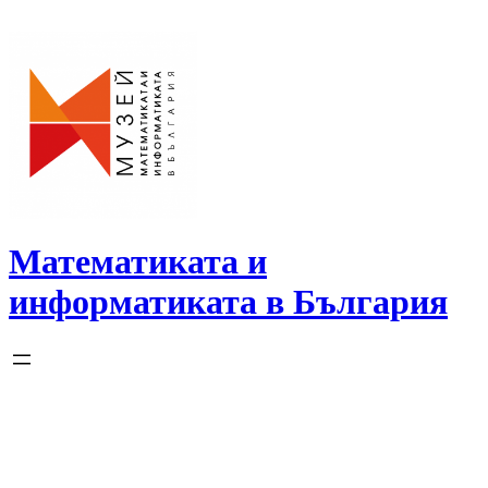
Skip
to
content
Математиката и
информатиката в България