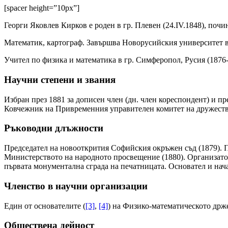
[spacer height=”10px”]
Георги Яковлев Кирков е роден в гр. Плевен (24.IV.1848), почи
Математик, картограф. Завършва Новорусийския университет в 
Учител по физика и математика в гр. Симферопол, Русия (1876-
Научни степени и звания
Избран през 1881 за дописен член (дн. член кореспондент) и пр
Ковчежник на Привременния управителен комитет на дружество
Ръководни длъжности
Председател на новооткрития Софийския окръжен съд (1879). 
Министерството на народното просвещение (1880). Организатор
първата монументална сграда на печатницата. Основател и нач
Членство в научни организации
Един от основателите (
[3]
,
[4]
) на Физико-математическото држе
Обществена дейност