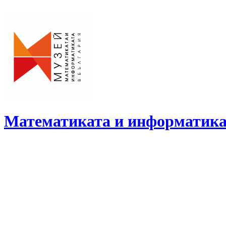
Skip
to
content
Математиката и информатика