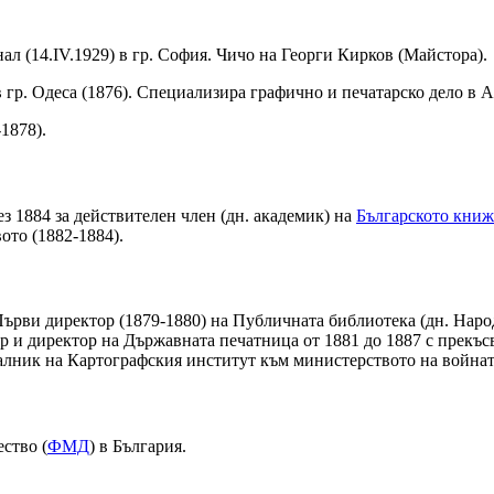
нал (14.IV.1929) в гр. София. Чичо на Георги Кирков (Майстора).
гр. Одеса (1876). Специализира графично и печатарско дело в А
1878).
ез 1884 за действителен член (дн. академик) на
Българското книж
то (1882-1884).
Първи директор (1879-1880) на Публичната библиотека (дн. Нар
 и директор на Държавната печатница от 1881 до 1887 с прекъсв
алник на Картографския институт към министерството на войната
ство (
ФМД
) в България.