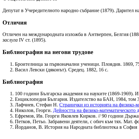
Депутат в Учередителното народно събрание (1879). Дарител н
Отличия
Отличен на международната изложба в Антверпен, Белгия (1884
заслуга
IV ст. (1895).
Библиография на негови трудове
Броителница за първоначални ученици. Пловдив. 1869, 75
Васил Левски (дяконът). Средец. 1882, 16 с.
Библиография
100 години Българска академия на науките (1869-1969). Из
Енциклопедия България. Издателство ва БАН, 1984, том 3,
Лафчиев, Стефан Н.
Странички из историята на физико-м
Николов, Георги.
Дейността на физико-математическото 
Ефремов, Ив. Георги Яковлев Кирков. // 90 години Държа
Петков, Петьо. Забравени деятели, с обич към тях. Мат. фор
Йорданов, В. История на Народната библиотека в София 1