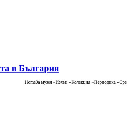
та в България
Home
За музея
Изяви
Колекция
Периодика
Сре