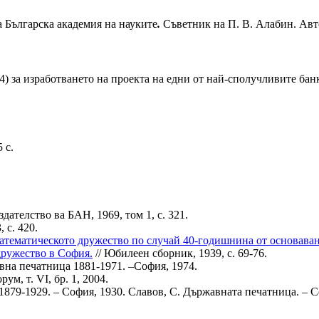
а Българска академия на науките
.
Съветник на П. В. Алабин. Авт
) за изработването на проекта на едни от най-сполучливите бан
 с.
дателство ва БАН, 1969, том 1, с. 321.
 с. 420.
атематическото дружество по случай 40-годишнина от основаван
дружество в София.
// Юбилеен сборник, 1939, с. 69-76.
вна печатница 1881-1971. –София, 1974.
ум, т. VI, бр. 1, 2004.
879-1929. – София, 1930. Славов, С. Държавната печатница. – С