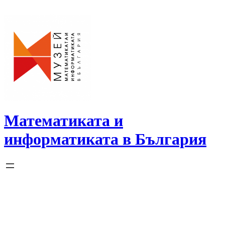
Skip
to
content
Математиката и
информатиката в България